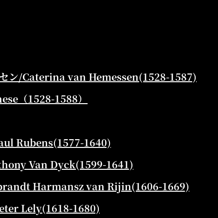
aterina van Hemessen(1528-1587)
se（1528-1588）
l Rubens(1577-1640)
ny Van Dyck(1599-1641)
dt Harmansz van Rijin(1606-1669)
 Lely(1618-1680)