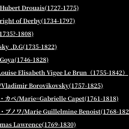
ubert Drouais(1727-1775)
ght of Derby(1734-1797)
735?-1808)
y .D.G(1735-1822)
Goya(1746-1828)
ise Elisabeth Vigee Le Brun（1755-1842）
imir Borovikovsky(1757-1825)
Marie=Gabrielle Capet(1761-1818)
Marie Guillelmine Benoist(1768-182
as Lawrence(1769-1830)