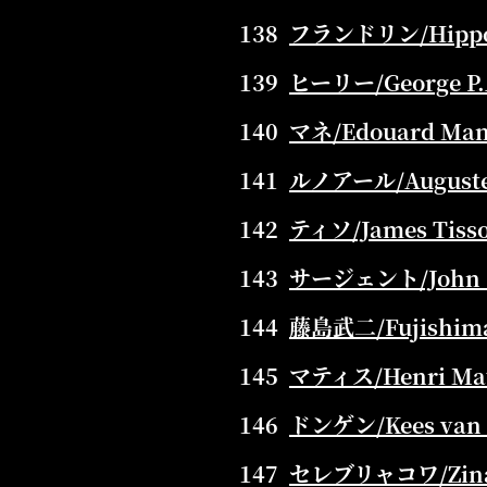
138
フランドリン/Hippoly
139
ヒーリー/George P.A
140
マネ/Edouard Mane
141
ルノアール/Auguste 
142
ティソ/James Tisso
143
サージェント/John Si
144
藤島武二/Fujishima 
145
マティス/Henri Mati
146
ドンゲン/Kees van 
147
セレブリャコワ/Zinaid