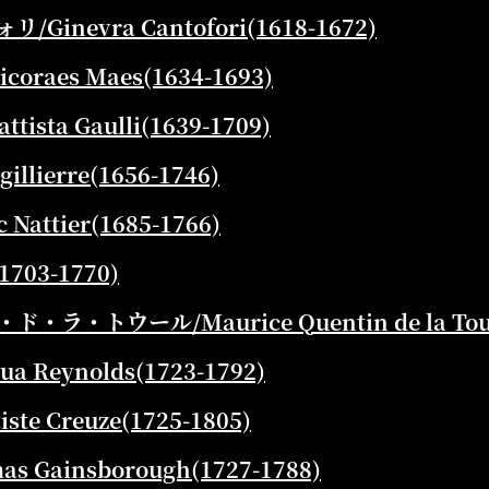
inevra Cantofori(1618-1672)
raes Maes(1634-1693)
tista Gaulli(1639-1709)
lierre(1656-1746)
Nattier(1685-1766)
703-1770)
・トウール/Maurice Quentin de la Tour(
a Reynolds(1723-1792)
ste Creuze(1725-1805)
Gainsborough(1727-1788)