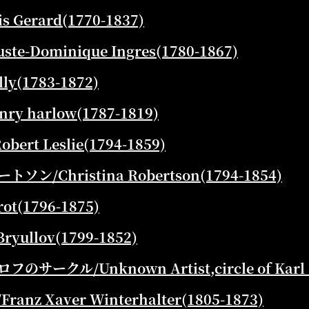
 Gerard(1770-1837)
te-Dominique Ingres(1780-1867)
y(1783-1872)
y harlow(1787-1819)
bert Leslie(1794-1859)
/Christina Robertson(1794-1854)
ot(1796-1875)
yullov(1799-1852)
ークル/Unknown Artist,circle of Karl B
z Xaver Winterhalter(1805-1873)