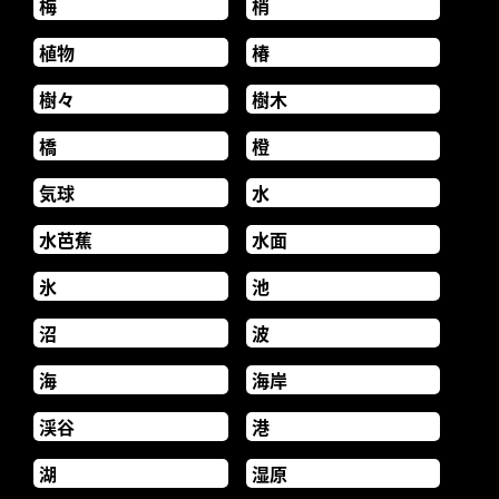
梅
梢
植物
椿
樹々
樹木
橋
橙
気球
水
水芭蕉
水面
氷
池
沼
波
海
海岸
渓谷
港
湖
湿原