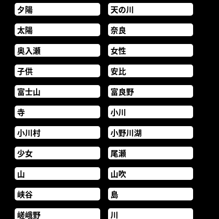
夕陽
天の川
太陽
奈良
奥入瀬
女性
子供
安比
富士山
富良野
寺
小川
小川村
小野川湖
少女
尾瀬
山
山吹
峡谷
島
嵯峨野
川