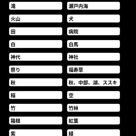
滝
瀬戸内海
火山
犬
田
病院
白
白馬
神代
神社
祭り
福寿草
秋
秋、中部、湖、ススキ
稲
空
竹
竹林
箱根
紅葉
紫
緑