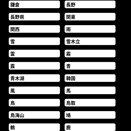
鎌倉
長野
長野県
関東
関西
雨
雪
雪木立
雲
霧
露
青
青木湖
韓国
風
馬
鳥
鳥取
鳥海山
鳩
鶴
鹿