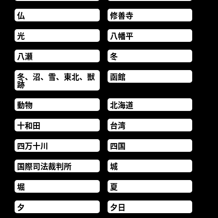
仏
修善寺
光
八幡平
八瀬
冬
冬、沼、雪、東北、獣
函館
跡
動物
北海道
十和田
台湾
四万十川
四国
国際司法裁判所
城
堀
夏
夕
夕日