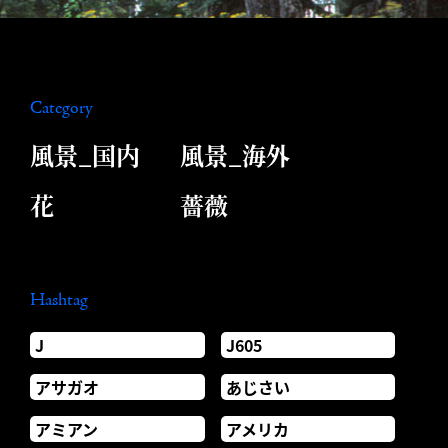
Category
風景_国内
風景_海外
花
薔薇
Hashtag
J
J605
アサガオ
あじさい
アミアン
アメリカ