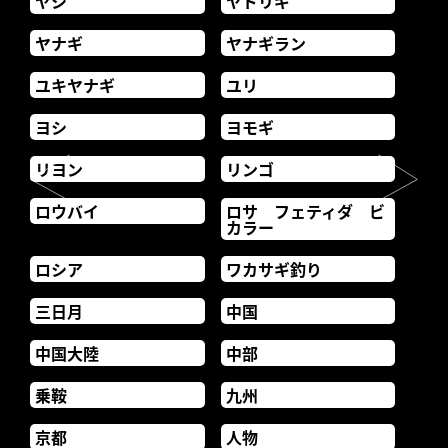
ヤシ
ヤドリギ
ヤナギ
ヤナギラン
ユキヤナギ
ユリ
ヨシ
ヨモギ
リヨン
リンゴ
ロウバイ
ロサ フェティダ ビ
カラー
ロシア
ワカサギ釣り
三日月
中国
中国大陸
中部
乗鞍
九州
京都
人物