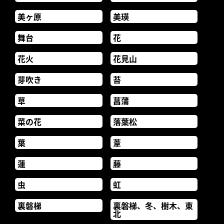
美ヶ原
美瑛
舞台
花
花火
花見山
芽吹き
苔
草
菖蒲
菜の花
落葉松
葉
葦
蓮
藤
虫
虹
裏磐梯
裏磐梯、冬、樹木、東
北