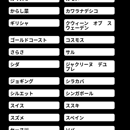
からし菜
カワラナデシコ
ギリシャ
クウィーン オブ ス
ウェーデン
ゴールドコースト
コスモス
さらさ
サル
シダ
ジャクリーヌ デユ
プレ
ジョギング
シラカバ
シルエット
シンガポール
スイス
ススキ
スズメ
スペイン
セーヌ川
ソバ