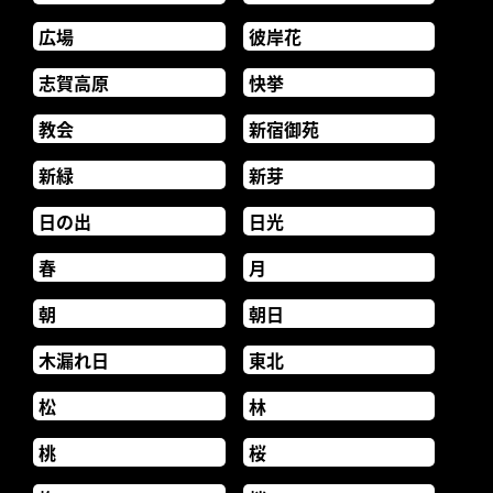
広場
彼岸花
志賀高原
快挙
教会
新宿御苑
新緑
新芽
日の出
日光
春
月
朝
朝日
木漏れ日
東北
松
林
桃
桜