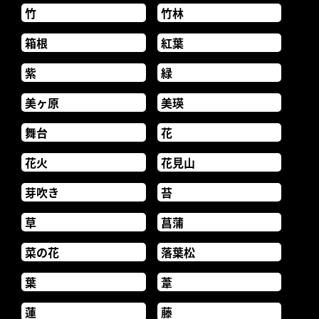
竹
竹林
箱根
紅葉
紫
緑
美ヶ原
美瑛
舞台
花
花火
花見山
芽吹き
苔
草
菖蒲
菜の花
落葉松
葉
葦
蓮
藤