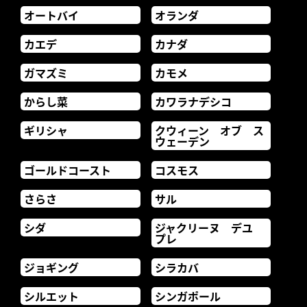
オートバイ
オランダ
カエデ
カナダ
ガマズミ
カモメ
からし菜
カワラナデシコ
ギリシャ
クウィーン オブ ス
ウェーデン
ゴールドコースト
コスモス
さらさ
サル
シダ
ジャクリーヌ デユ
プレ
ジョギング
シラカバ
シルエット
シンガポール