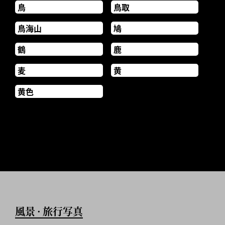
鳥
鳥取
鳥海山
鳩
鶴
鹿
麦
黄
黄色
風景
旅行写真
•