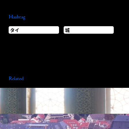
Hashtag
タイ
城
Related