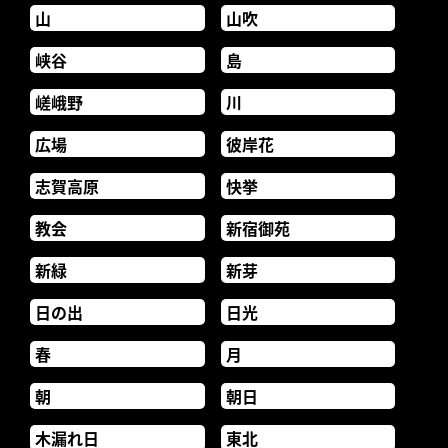
山
山吹
峡谷
島
嵯峨野
川
広場
彼岸花
志賀高原
快挙
教会
新宿御苑
新緑
新芽
日の出
日光
春
月
朝
朝日
木漏れ日
東北