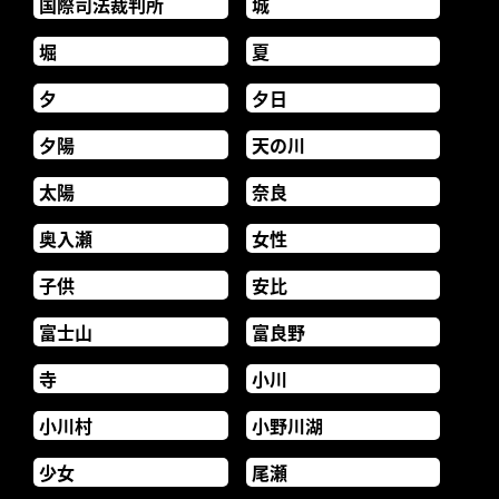
国際司法裁判所
城
堀
夏
夕
夕日
夕陽
天の川
太陽
奈良
奥入瀬
女性
子供
安比
富士山
富良野
寺
小川
小川村
小野川湖
少女
尾瀬