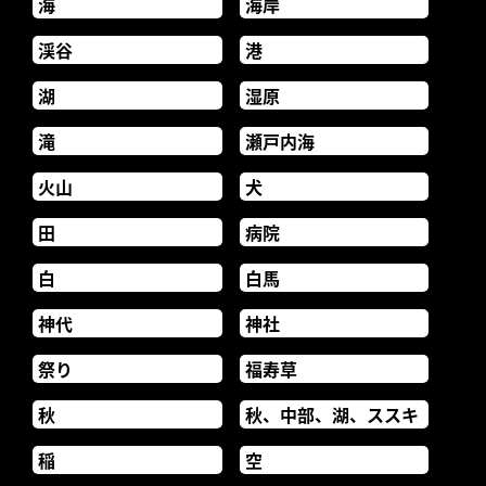
海
海岸
渓谷
港
湖
湿原
滝
瀬戸内海
火山
犬
田
病院
白
白馬
神代
神社
祭り
福寿草
秋
秋、中部、湖、ススキ
稲
空