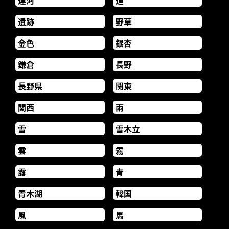
遺跡
野草
金色
銀杏
鎌倉
長野
長野県
関東
関西
雨
雪
雪木立
雲
霧
露
青
青木湖
韓国
風
馬