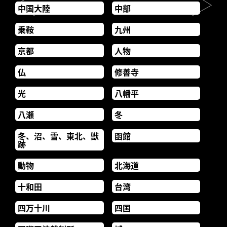
中国大陸
中部
乗鞍
九州
京都
人物
仏
修善寺
光
八幡平
八瀬
冬
冬、沼、雪、東北、獣
函館
跡
動物
北海道
十和田
台湾
四万十川
四国