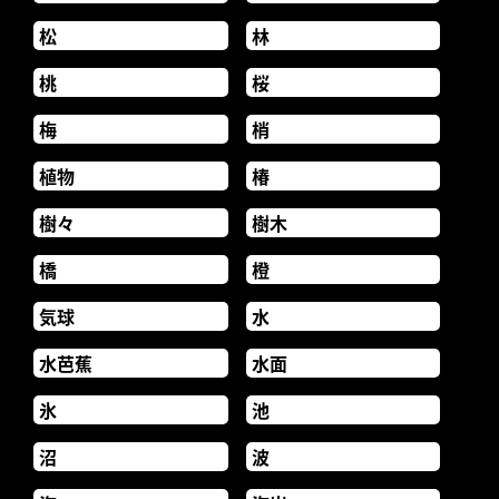
松
林
桃
桜
梅
梢
植物
椿
樹々
樹木
橋
橙
気球
水
水芭蕉
水面
氷
池
沼
波