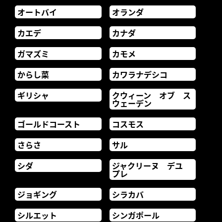
オートバイ
オランダ
カエデ
カナダ
ガマズミ
カモメ
からし菜
カワラナデシコ
ギリシャ
クウィーン オブ ス
ウェーデン
ゴールドコースト
コスモス
さらさ
サル
シダ
ジャクリーヌ デユ
プレ
ジョギング
シラカバ
シルエット
シンガポール