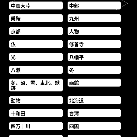
中国大陸
中部
乗鞍
九州
京都
人物
仏
修善寺
光
八幡平
八瀬
冬
冬、沼、雪、東北、獣
函館
跡
動物
北海道
十和田
台湾
四万十川
四国