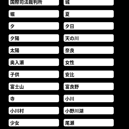
国際司法裁判所
城
堀
夏
夕
夕日
夕陽
天の川
太陽
奈良
奥入瀬
女性
子供
安比
富士山
富良野
寺
小川
小川村
小野川湖
少女
尾瀬