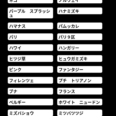
ネコ
ノルウェイ
パープル スプラッシ
ハナミズキ
ュ
ハマナス
パムッカレ
パリ
パリ９区
ハワイ
ハンガリー
ヒツジ草
ヒュウガミズキ
ピンク
ファンタジー
フィレンツェ
プチ トリアノン
ブナ
フランス
ベルギー
ホワイト ニュードン
ミズバショウ
ミツバツツジ