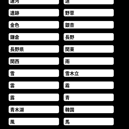
運河
道
遺跡
野草
金色
銀杏
鎌倉
長野
長野県
関東
関西
雨
雪
雪木立
雲
霧
露
青
青木湖
韓国
風
馬