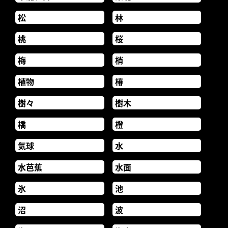
松
林
桃
桜
梅
梢
植物
椿
樹々
樹木
橋
橙
気球
水
水芭蕉
水面
氷
池
沼
波