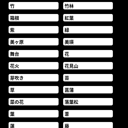
竹
竹林
箱根
紅葉
紫
緑
美ヶ原
美瑛
舞台
花
花火
花見山
芽吹き
苔
草
菖蒲
菜の花
落葉松
葉
葦
蓮
藤