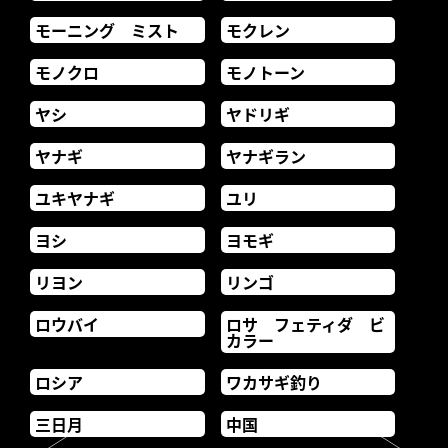
モーニング ミスト
モクレン
モノクロ
モノトーン
ヤシ
ヤドリギ
ヤナギ
ヤナギラン
ユキヤナギ
ユリ
ヨシ
ヨモギ
リヨン
リンゴ
ロウバイ
ロサ フェティダ ビ
カラー
ロシア
ワカサギ釣り
三日月
中国