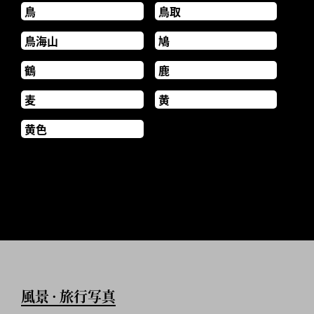
鳥
鳥取
鳥海山
鳩
鶴
鹿
麦
黄
黄色
風景
旅行写真
•