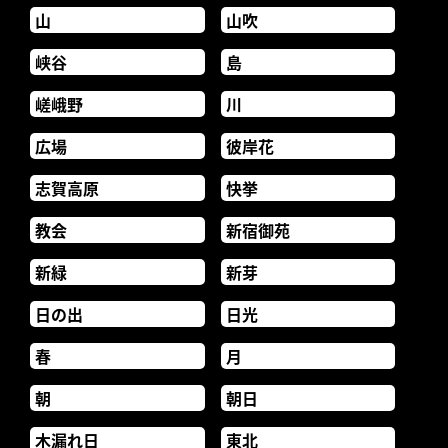
山
山吹
峡谷
島
嵯峨野
川
広場
彼岸花
志賀高原
快挙
教会
新宿御苑
新緑
新芽
日の出
日光
春
月
朝
朝日
木漏れ日
東北