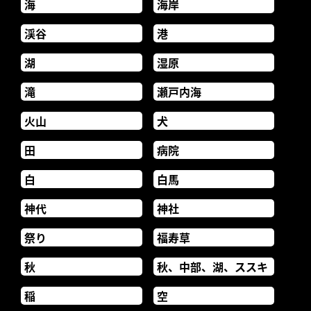
海
海岸
渓谷
港
湖
湿原
滝
瀬戸内海
火山
犬
田
病院
白
白馬
神代
神社
祭り
福寿草
秋
秋、中部、湖、ススキ
稲
空