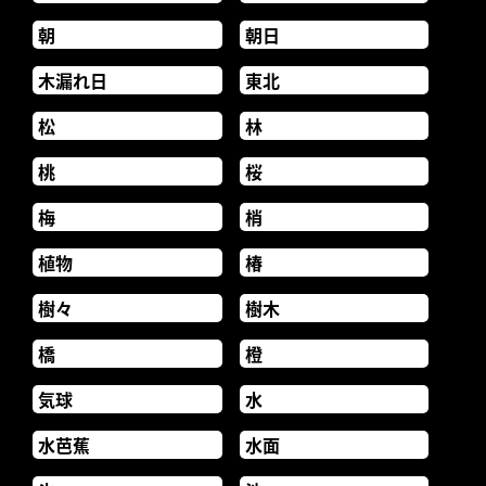
朝
朝日
木漏れ日
東北
松
林
桃
桜
梅
梢
植物
椿
樹々
樹木
橋
橙
気球
水
水芭蕉
水面