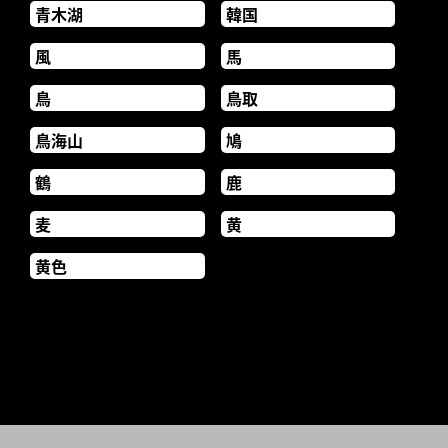
青木湖
韓国
風
馬
鳥
鳥取
鳥海山
鳩
鶴
鹿
麦
黄
黄色