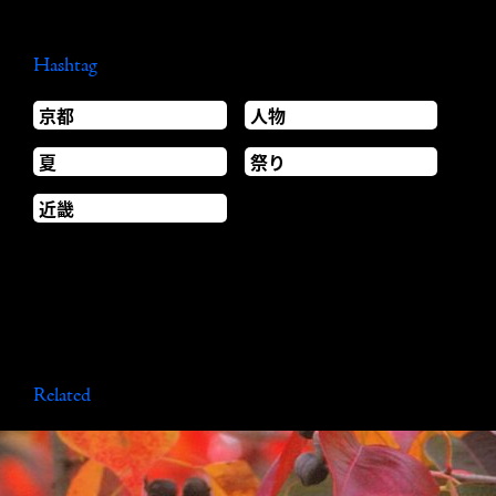
Hashtag
京都
人物
夏
祭り
近畿
Related