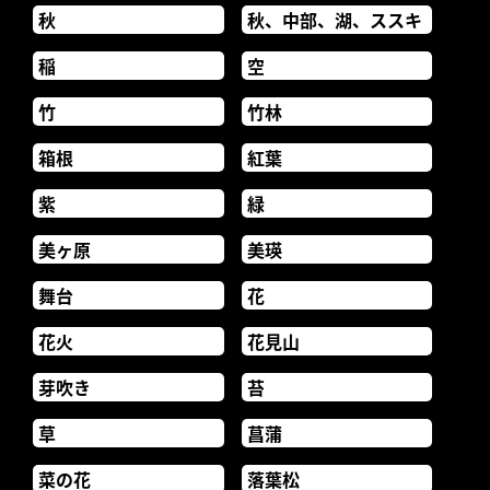
秋
秋、中部、湖、ススキ
稲
空
竹
竹林
箱根
紅葉
紫
緑
美ヶ原
美瑛
舞台
花
花火
花見山
芽吹き
苔
草
菖蒲
菜の花
落葉松