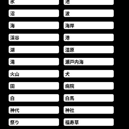
氷
池
沼
波
海
海岸
渓谷
港
湖
湿原
滝
瀬戸内海
火山
犬
田
病院
白
白馬
神代
神社
祭り
福寿草