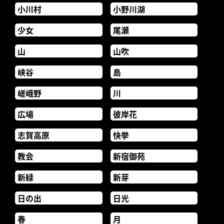
小川村
小野川湖
少女
尾瀬
山
山吹
峡谷
島
嵯峨野
川
広場
彼岸花
志賀高原
快挙
教会
新宿御苑
新緑
新芽
日の出
日光
春
月