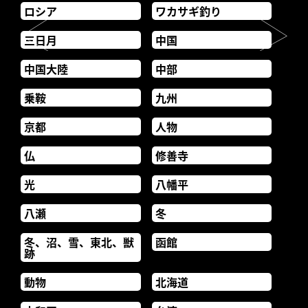
ロシア
ワカサギ釣り
三日月
中国
中国大陸
中部
乗鞍
九州
京都
人物
仏
修善寺
光
八幡平
八瀬
冬
冬、沼、雪、東北、獣
函館
跡
動物
北海道