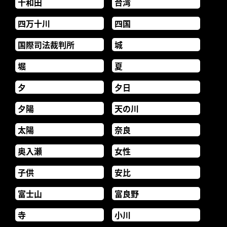
十和田
台湾
四万十川
四国
国際司法裁判所
城
堀
夏
夕
夕日
夕陽
天の川
太陽
奈良
奥入瀬
女性
子供
安比
富士山
富良野
寺
小川