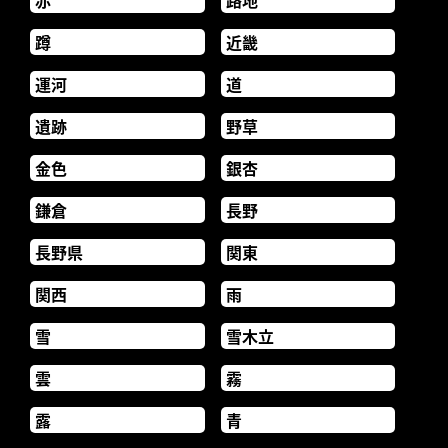
蹲
近畿
運河
道
遺跡
野草
金色
銀杏
鎌倉
長野
長野県
関東
関西
雨
雪
雪木立
雲
霧
露
青