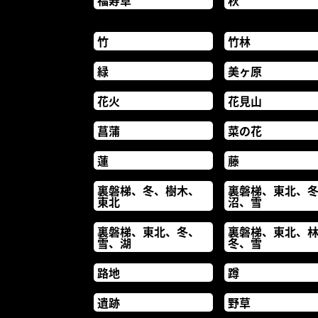
福寿草
秋
竹
竹林
緑
美ヶ原
花火
花見山
菖蒲
菜の花
蓮
藤
裏磐梯、冬、樹木、
裏磐梯、東北、
東北
沼、雪
裏磐梯、東北、冬、
裏磐梯、東北、
雪、湖
冬、雪
路地
蹲
遺跡
野草