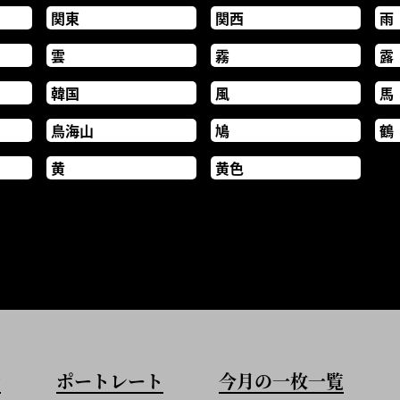
関東
関西
雨
雲
霧
露
韓国
風
馬
鳥海山
鳩
鶴
黄
黄色
歩
ポートレート
今月の一枚一覧