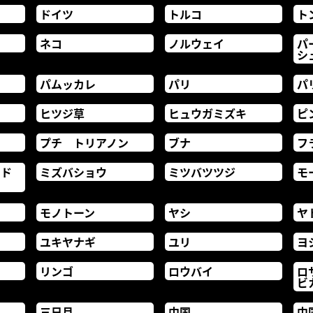
ドイツ
トルコ
ト
ネコ
ノルウェイ
パ
シ
パムッカレ
パリ
パ
ヒツジ草
ヒュウガミズキ
ピ
プチ トリアノン
ブナ
フ
ード
ミズバショウ
ミツバツツジ
モ
モノトーン
ヤシ
ヤ
ユキヤナギ
ユリ
ヨ
リンゴ
ロウバイ
ロ
ビ
三日月
中国
中