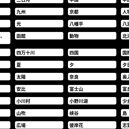
九州
京都
人
光
八幡平
八
北、
函館
動物
北
四万十川
四国
国
夏
夕
夕
太陽
奈良
奥
安比
富士山
富
小川村
小野川湖
少
山吹
峡谷
島
広場
彼岸花
志