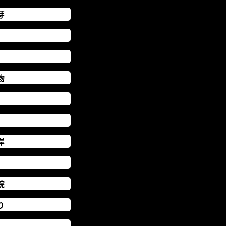
芽
物
岸
院
り