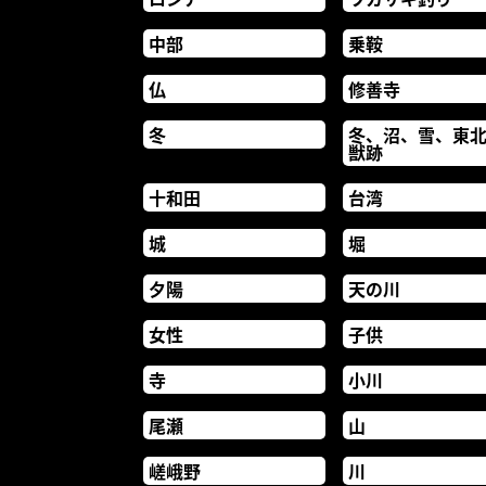
中部
乗鞍
仏
修善寺
冬
冬、沼、雪、東
獣跡
十和田
台湾
城
堀
夕陽
天の川
女性
子供
寺
小川
尾瀬
山
嵯峨野
川