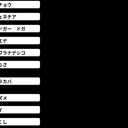
チョウ
ェネチア
ドガー ドガ
エデ
ワラナデシコ
らさ
ラカバ
ズメ
イ
くし