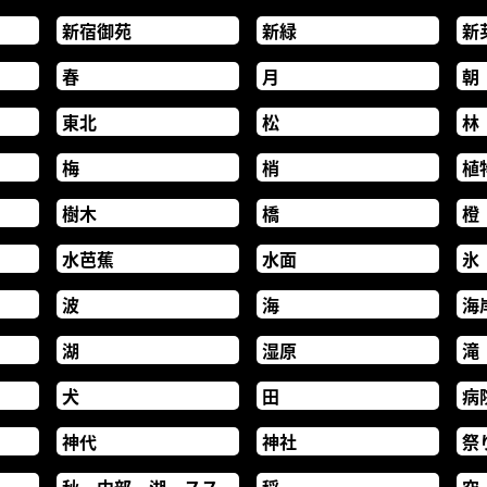
新宿御苑
新緑
新
春
月
朝
東北
松
林
梅
梢
植
樹木
橋
橙
水芭蕉
水面
氷
波
海
海
湖
湿原
滝
犬
田
病
神代
神社
祭