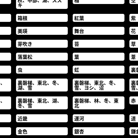
秋、中部、湖、スス
稲
空
キ
箱根
紅葉
紫
美瑛
舞台
花
芽吹き
苔
草
落葉松
葉
葦
虫
虹
裏
冬、
裏磐梯、東北、冬、
裏磐梯、東北、冬、
裏
湖、雪
雪、ヨシ、沼
雪
林、
裏磐梯、東北、湖、
裏磐梯、林、冬、東
赤
冬、雪
北
近畿
運河
道
金色
銀杏
鎌