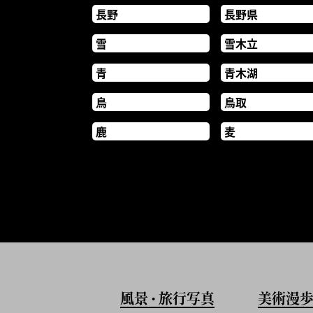
長野
長野県
雪
雪木立
青
青木湖
鳥
鳥取
鹿
麦
風景
旅行写真
美術漫
•