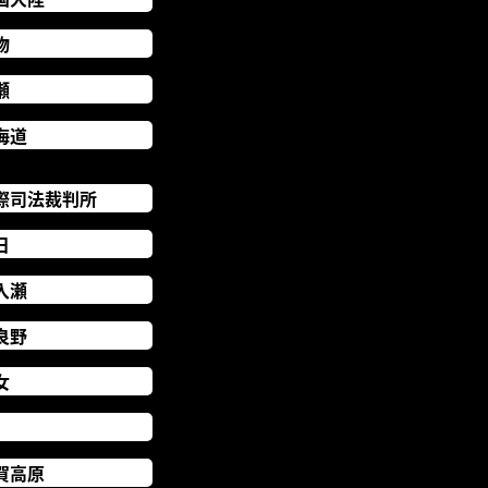
物
瀬
海道
際司法裁判所
日
入瀬
良野
女
賀高原