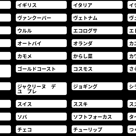
イギリス
イタリア
イ
ヴァンクーバー
ヴェトナム
ヴ
ウルル
エコログサ
エ
オートバイ
オランダ
カ
カモメ
からし菜
カ
ブ
ゴールドコースト
コスモス
さ
ジャクリーヌ デ
ジョギング
シ
ユ プレ
スイス
ススキ
ス
ソバ
ソフトフォーカス
タ
チェコ
チューリップ
つ