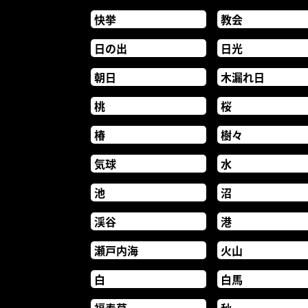
快挙
教会
日の出
日光
朝日
木漏れ日
桃
桜
椿
樹々
気球
水
池
沼
渓谷
港
瀬戸内海
火山
白
白馬