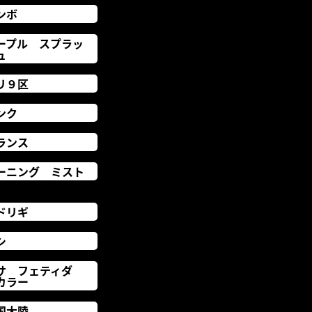
ンボ
ープル スプラッ
ュ
リ９区
ンク
ランス
ーニング ミスト
ドリギ
シ
サ フェティダ
カラー
国大陸