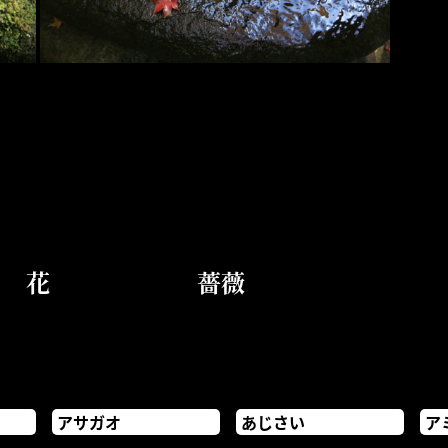
花
薔薇
アサガオ
あじさい
ア