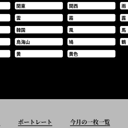
関東
関西
雨
雲
霧
露
韓国
風
馬
鳥海山
鳩
鶴
黄
黄色
歩
ポートレート
今月の一枚一覧