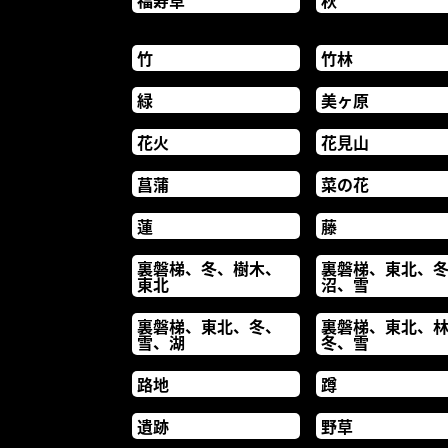
福寿草
秋
竹
竹林
緑
美ヶ原
花火
花見山
菖蒲
菜の花
蓮
藤
裏磐梯、冬、樹木、
裏磐梯、東北、
東北
沼、雪
裏磐梯、東北、冬、
裏磐梯、東北、
雪、湖
冬、雪
路地
蹲
遺跡
野草