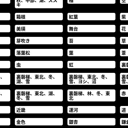
秋、中部、湖、スス
稲
空
キ
箱根
紅葉
紫
美瑛
舞台
花
芽吹き
苔
草
落葉松
葉
葦
虫
虹
裏
冬、
裏磐梯、東北、冬、
裏磐梯、東北、冬、
裏
湖、雪
雪、ヨシ、沼
雪
林、
裏磐梯、東北、湖、
裏磐梯、林、冬、東
赤
冬、雪
北
近畿
運河
道
金色
銀杏
鎌