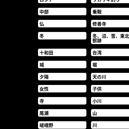
中部
乗鞍
仏
修善寺
冬
冬、沼、雪、東
獣跡
十和田
台湾
城
堀
夕陽
天の川
女性
子供
寺
小川
尾瀬
山
嵯峨野
川