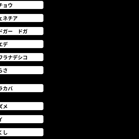
チョウ
ェネチア
ドガー ドガ
エデ
ワラナデシコ
らさ
ラカバ
ズメ
イ
くし