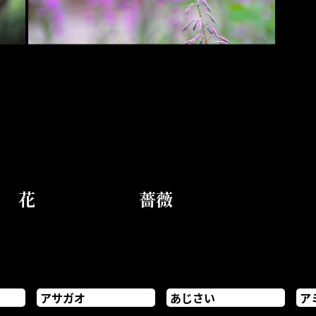
花
薔薇
アサガオ
あじさい
ア