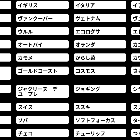
イギリス
イタリア
イ
ヴァンクーバー
ヴェトナム
ヴ
ウルル
エコログサ
エ
オートバイ
オランダ
カ
カモメ
からし菜
カ
ブ
ゴールドコースト
コスモス
さ
ジャクリーヌ デ
ジョギング
シ
ユ プレ
スイス
ススキ
ス
ソバ
ソフトフォーカス
タ
チェコ
チューリップ
つ