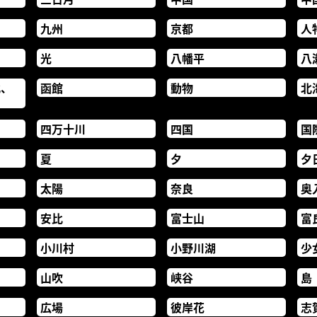
九州
京都
人
光
八幡平
八
北、
函館
動物
北
四万十川
四国
国
夏
夕
夕
太陽
奈良
奥
安比
富士山
富
小川村
小野川湖
少
山吹
峡谷
島
広場
彼岸花
志