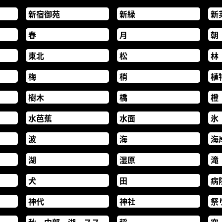
新宿御苑
新緑
新
春
月
朝
東北
松
林
梅
梢
植
樹木
橋
橙
水芭蕉
水面
氷
波
海
海
湖
湿原
滝
犬
田
病
神代
神社
祭