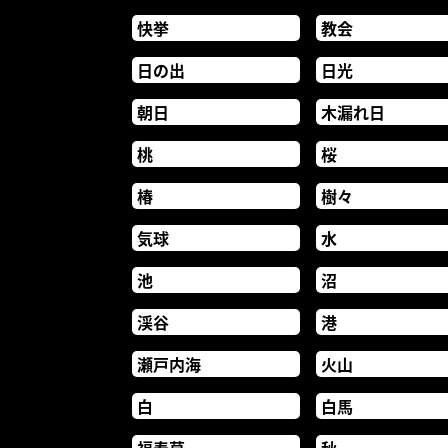
快挙
教会
日の出
日光
朝日
木漏れ日
桃
桜
椿
樹々
気球
水
池
沼
渓谷
港
瀬戸内海
火山
白
白馬