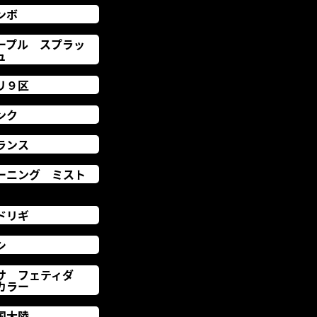
ンボ
ープル スプラッ
ュ
リ９区
ンク
ランス
ーニング ミスト
ドリギ
シ
サ フェティダ
カラー
国大陸