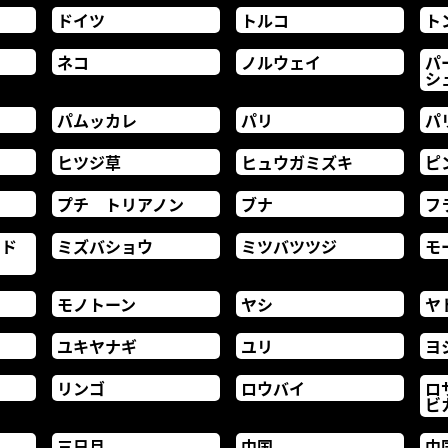
ドイツ
トルコ
ト
ネコ
ノルウェイ
パ
シ
パムッカレ
パリ
パ
ヒツジ草
ヒュウガミズキ
ピ
プチ トリアノン
ブナ
フ
ード
ミズバショウ
ミツバツツジ
モ
モノトーン
ヤシ
ヤ
ユキヤナギ
ユリ
ヨ
リンゴ
ロウバイ
ロ
ビ
三日月
中国
中