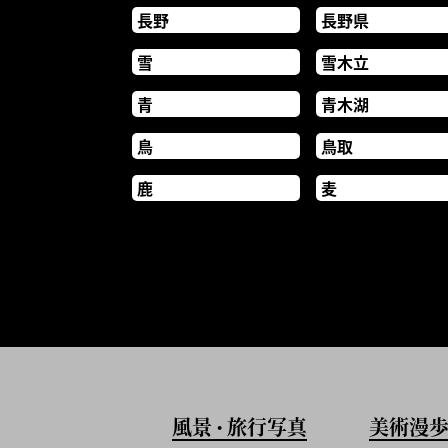
長野
長野県
雪
雪木立
青
青木湖
鳥
鳥取
鹿
麦
風景
旅行写真
美術漫
•