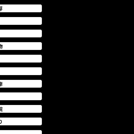
芽
物
岸
院
り