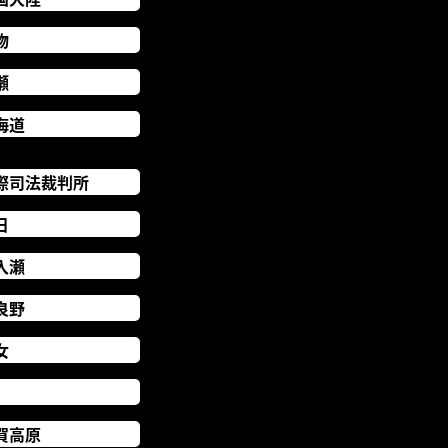
物
瀬
海道
際司法裁判所
日
入瀬
良野
女
賀高原