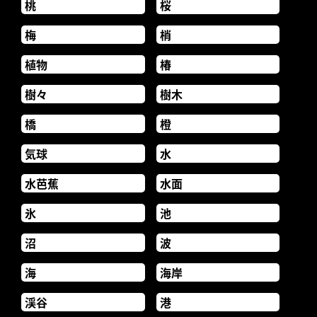
桃
桜
梅
梢
植物
椿
樹々
樹木
橋
橙
気球
水
水芭蕉
水面
氷
池
沼
波
海
海岸
渓谷
港