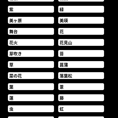
紫
緑
美ヶ原
美瑛
舞台
花
花火
花見山
芽吹き
苔
草
菖蒲
菜の花
落葉松
葉
葦
蓮
藤
虫
虹