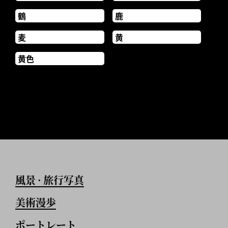
鶴
鹿
麦
黄
黄色
風景
旅行写真
•
美術漫歩
ポートレート