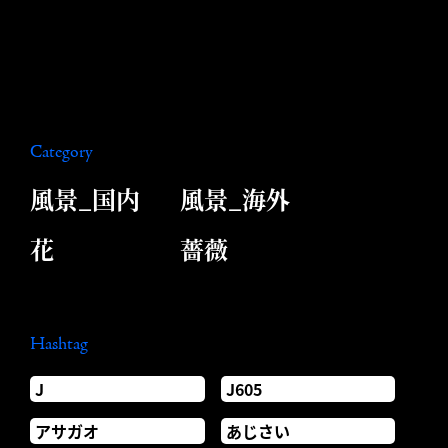
Category
風景_国内
風景_海外
花
薔薇
Hashtag
J
J605
アサガオ
あじさい