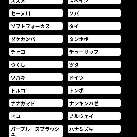
スズメ
スペイン
セーヌ川
ソバ
ソフトフォーカス
タイ
ダケカンバ
タンポポ
チェコ
チューリップ
つくし
ツタ
ツバキ
ドイツ
トルコ
トンボ
ナナカマド
ナンキンハゼ
ネコ
ノルウェイ
パープル スプラッシ
ハナミズキ
ュ