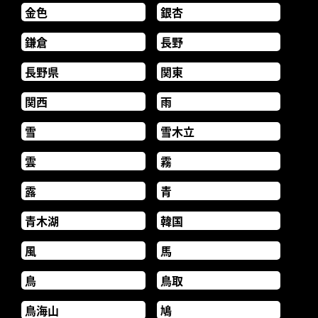
金色
銀杏
鎌倉
長野
長野県
関東
関西
雨
雪
雪木立
雲
霧
露
青
青木湖
韓国
風
馬
鳥
鳥取
鳥海山
鳩