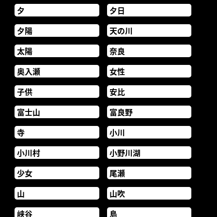
夕
夕日
夕陽
天の川
太陽
奈良
奥入瀬
女性
子供
安比
富士山
富良野
寺
小川
小川村
小野川湖
少女
尾瀬
山
山吹
峡谷
島