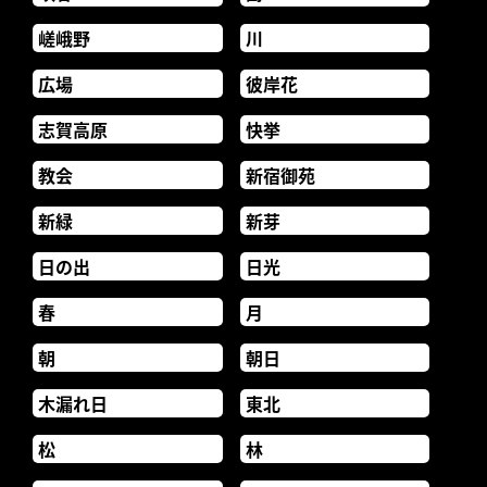
嵯峨野
川
広場
彼岸花
志賀高原
快挙
教会
新宿御苑
新緑
新芽
日の出
日光
春
月
朝
朝日
木漏れ日
東北
松
林