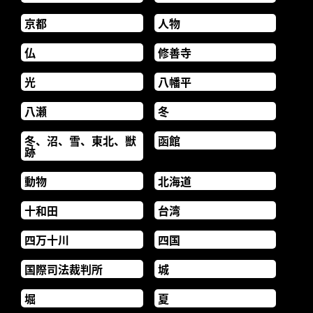
京都
人物
仏
修善寺
光
八幡平
八瀬
冬
冬、沼、雪、東北、獣
函館
跡
動物
北海道
十和田
台湾
四万十川
四国
国際司法裁判所
城
堀
夏