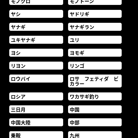
モノクロ
モノトーン
ヤシ
ヤドリギ
ヤナギ
ヤナギラン
ユキヤナギ
ユリ
ヨシ
ヨモギ
リヨン
リンゴ
ロウバイ
ロサ フェティダ ビ
カラー
ロシア
ワカサギ釣り
三日月
中国
中国大陸
中部
乗鞍
九州