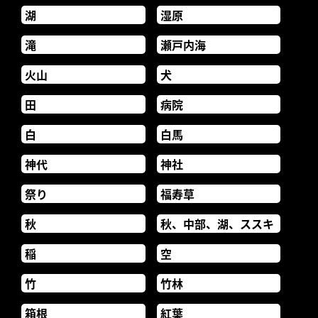
湖
湿原
滝
瀬戸内海
火山
犬
田
病院
白
白馬
神代
神社
祭り
福寿草
秋
秋、中部、湖、ススキ
稲
空
竹
竹林
箱根
紅葉