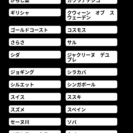
からし菜
カワラナデシコ
ギリシャ
クウィーン オブ ス
ウェーデン
ゴールドコースト
コスモス
さらさ
サル
シダ
ジャクリーヌ デユ
プレ
ジョギング
シラカバ
シルエット
シンガポール
スイス
ススキ
スズメ
スペイン
セーヌ川
ソバ