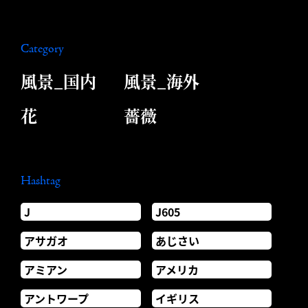
Category
風景_国内
風景_海外
花
薔薇
Hashtag
J
J605
アサガオ
あじさい
アミアン
アメリカ
アントワープ
イギリス