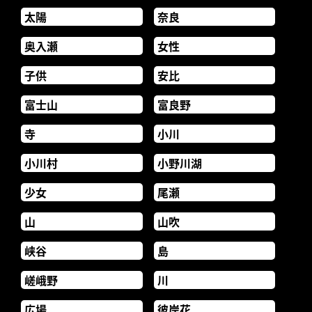
太陽
奈良
奥入瀬
女性
子供
安比
富士山
富良野
寺
小川
小川村
小野川湖
少女
尾瀬
山
山吹
峡谷
島
嵯峨野
川
広場
彼岸花