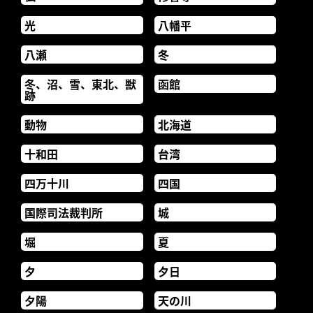
光
八幡平
八瀬
冬
冬、沼、雪、東北、獣
函館
跡
動物
北海道
十和田
台湾
四万十川
四国
国際司法裁判所
城
堀
夏
夕
夕日
夕陽
天の川