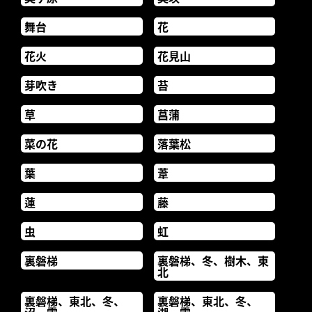
舞台
花
花火
花見山
芽吹き
苔
草
菖蒲
菜の花
落葉松
葉
葦
蓮
藤
虫
虹
裏磐梯
裏磐梯、冬、樹木、東
北
裏磐梯、東北、冬、
裏磐梯、東北、冬、