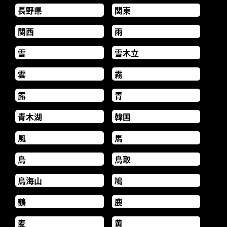
長野県
関東
関西
雨
雪
雪木立
雲
霧
露
青
青木湖
韓国
風
馬
鳥
鳥取
鳥海山
鳩
鶴
鹿
麦
黄