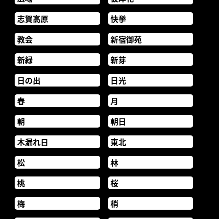
志賀高原
快挙
教会
新宿御苑
新緑
新芽
日の出
日光
春
月
朝
朝日
木漏れ日
東北
松
林
桃
桜
梅
梢