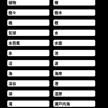
植物
椿
樹々
樹木
橋
橙
気球
水
水芭蕉
水面
氷
池
沼
波
海
海岸
渓谷
港
湖
湿原
滝
瀬戸内海