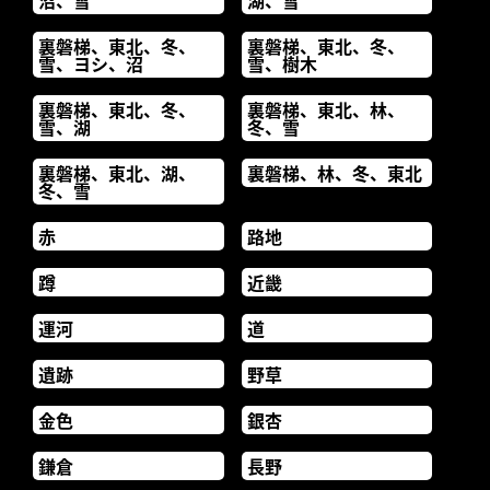
沼、雪
湖、雪
裏磐梯、東北、冬、
裏磐梯、東北、冬、
雪、ヨシ、沼
雪、樹木
裏磐梯、東北、冬、
裏磐梯、東北、林、
雪、湖
冬、雪
裏磐梯、東北、湖、
裏磐梯、林、冬、東北
冬、雪
赤
路地
蹲
近畿
運河
道
遺跡
野草
金色
銀杏
鎌倉
長野