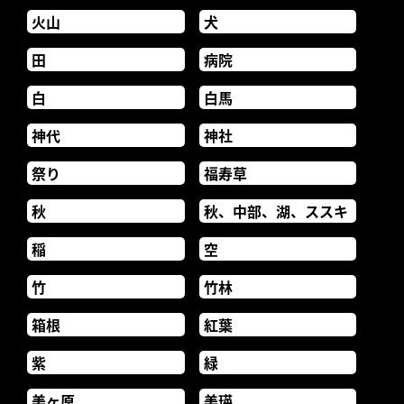
火山
犬
田
病院
白
白馬
神代
神社
祭り
福寿草
秋
秋、中部、湖、ススキ
稲
空
竹
竹林
箱根
紅葉
紫
緑
美ヶ原
美瑛