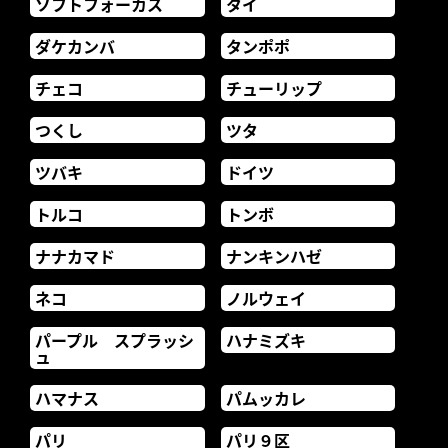
ソフトフォーカス
タイ
ダケカンバ
タンポポ
チェコ
チューリップ
つくし
ツタ
ツバキ
ドイツ
トルコ
トンボ
ナナカマド
ナンキンハゼ
ネコ
ノルウェイ
パープル スプラッシ
ハナミズキ
ュ
ハマナス
パムッカレ
パリ
パリ９区