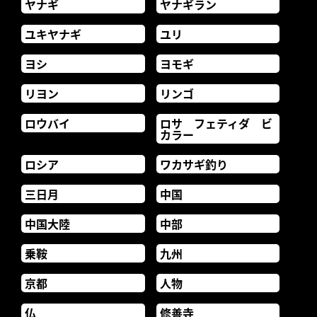
ヤナギ
ヤナギラン
ユキヤナギ
ユリ
ヨシ
ヨモギ
リヨン
リンゴ
ロウバイ
ロサ フェティダ ビ
カラー
ロシア
ワカサギ釣り
三日月
中国
中国大陸
中部
乗鞍
九州
京都
人物
仏
修善寺