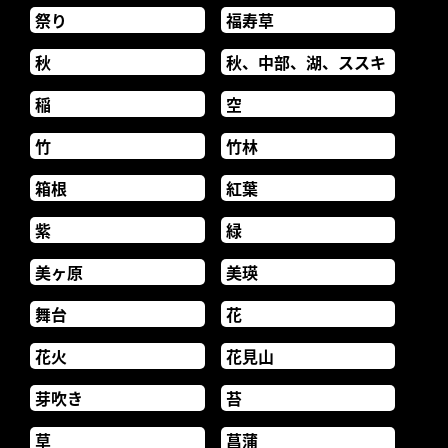
祭り
福寿草
秋
秋、中部、湖、ススキ
稲
空
竹
竹林
箱根
紅葉
紫
緑
美ヶ原
美瑛
舞台
花
花火
花見山
芽吹き
苔
草
菖蒲