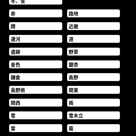
冬、雪
赤
路地
蹲
近畿
運河
道
遺跡
野草
金色
銀杏
鎌倉
長野
長野県
関東
関西
雨
雪
雪木立
雲
霧