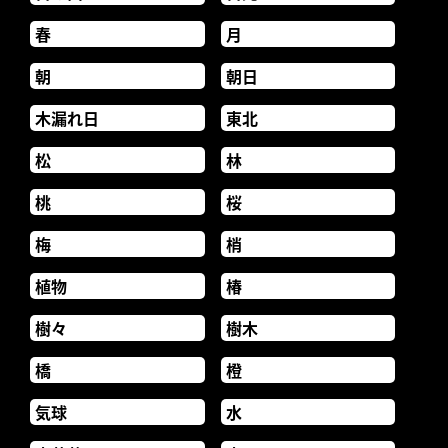
春
月
朝
朝日
木漏れ日
東北
松
林
桃
桜
梅
梢
植物
椿
樹々
樹木
橋
橙
気球
水