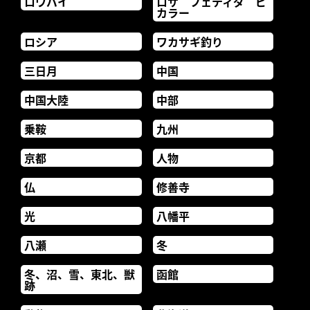
ロウバイ
ロサ フェティダ ビ
カラー
ロシア
ワカサギ釣り
三日月
中国
中国大陸
中部
乗鞍
九州
京都
人物
仏
修善寺
光
八幡平
八瀬
冬
冬、沼、雪、東北、獣
函館
跡