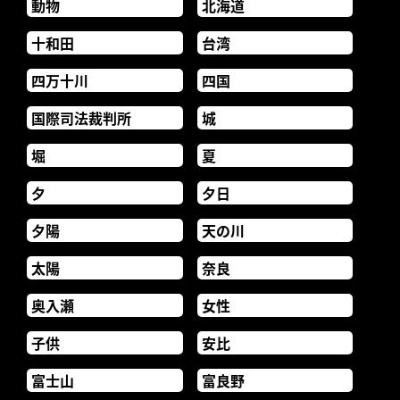
動物
北海道
十和田
台湾
四万十川
四国
国際司法裁判所
城
堀
夏
夕
夕日
夕陽
天の川
太陽
奈良
奥入瀬
女性
子供
安比
富士山
富良野