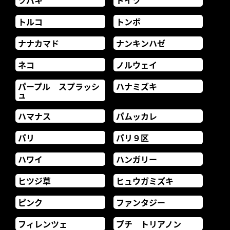
ツバキ
ドイツ
トルコ
トンボ
ナナカマド
ナンキンハゼ
ネコ
ノルウェイ
パープル スプラッシ
ハナミズキ
ュ
ハマナス
パムッカレ
パリ
パリ９区
ハワイ
ハンガリー
ヒツジ草
ヒュウガミズキ
ピンク
ファンタジー
フィレンツェ
プチ トリアノン