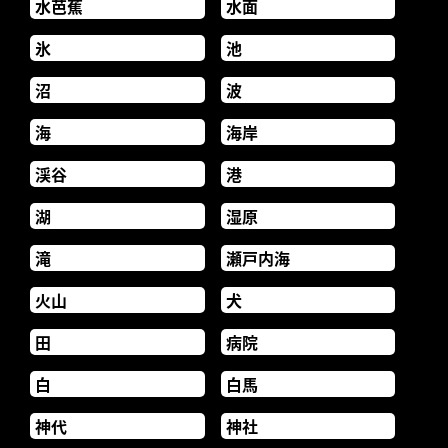
水芭蕉
水面
氷
池
沼
波
海
海岸
渓谷
港
湖
湿原
滝
瀬戸内海
火山
犬
田
病院
白
白馬
神代
神社