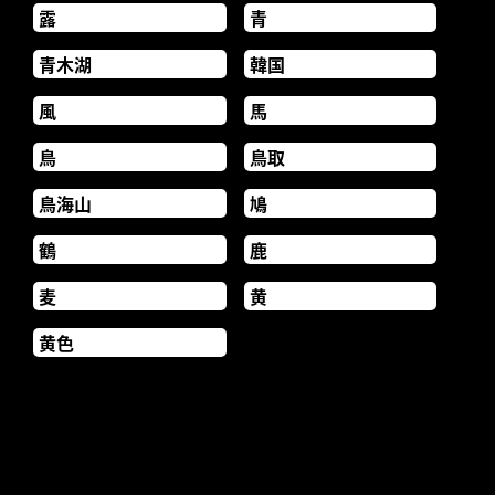
露
青
青木湖
韓国
風
馬
鳥
鳥取
鳥海山
鳩
鶴
鹿
麦
黄
黄色