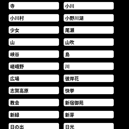
寺
小川
小川村
小野川湖
少女
尾瀬
山
山吹
峡谷
島
嵯峨野
川
広場
彼岸花
志賀高原
快挙
教会
新宿御苑
新緑
新芽
日の出
日光