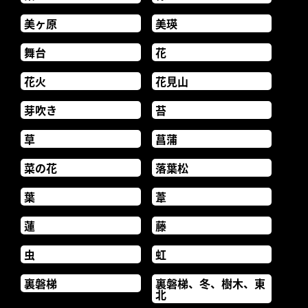
美ヶ原
美瑛
舞台
花
花火
花見山
芽吹き
苔
草
菖蒲
菜の花
落葉松
葉
葦
蓮
藤
虫
虹
裏磐梯
裏磐梯、冬、樹木、東
北