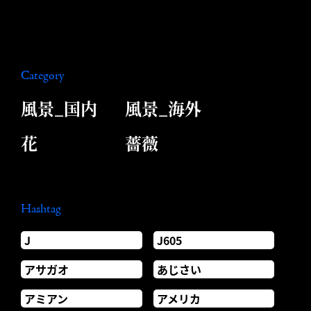
Category
風景_国内
風景_海外
花
薔薇
Hashtag
J
J605
アサガオ
あじさい
アミアン
アメリカ