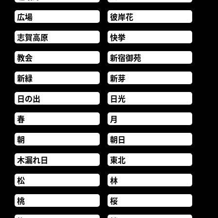
広場
彼岸花
志賀高原
快挙
教会
新宿御苑
新緑
新芽
日の出
日光
春
月
朝
朝日
木漏れ日
東北
松
林
桃
桜