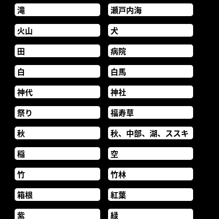
滝
瀬戸内海
火山
犬
田
病院
白
白馬
神代
神社
祭り
福寿草
秋
秋、中部、湖、ススキ
稲
空
竹
竹林
箱根
紅葉
紫
緑