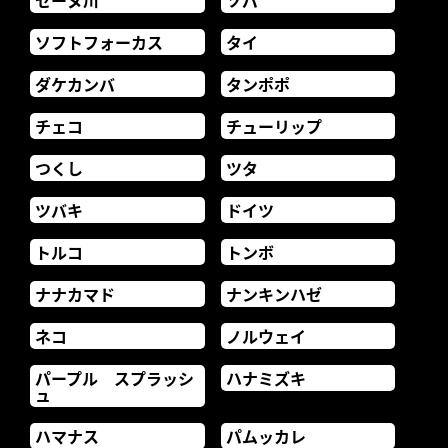
セーヌ川
ソバ
ソフトフォーカス
タイ
ダケカンバ
タンポポ
チェコ
チューリップ
つくし
ツタ
ツバキ
ドイツ
トルコ
トンボ
ナナカマド
ナンキンハゼ
ネコ
ノルウェイ
パープル スプラッシ
ハナミズキ
ュ
ハマナス
パムッカレ