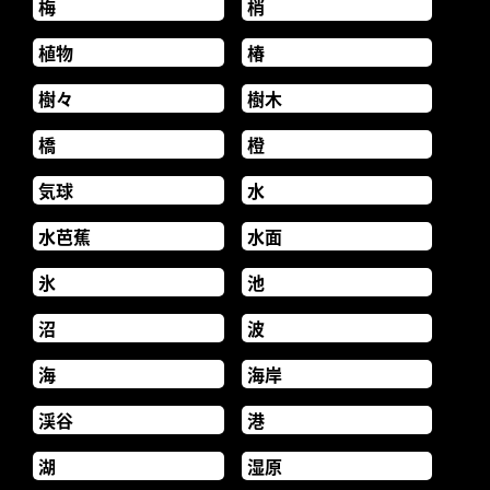
梅
梢
植物
椿
樹々
樹木
橋
橙
気球
水
水芭蕉
水面
氷
池
沼
波
海
海岸
渓谷
港
湖
湿原