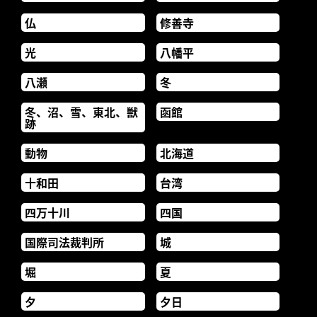
仏
修善寺
光
八幡平
八瀬
冬
冬、沼、雪、東北、獣
函館
跡
動物
北海道
十和田
台湾
四万十川
四国
国際司法裁判所
城
堀
夏
夕
夕日