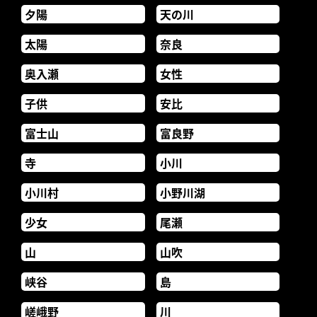
夕陽
天の川
太陽
奈良
奥入瀬
女性
子供
安比
富士山
富良野
寺
小川
小川村
小野川湖
少女
尾瀬
山
山吹
峡谷
島
嵯峨野
川