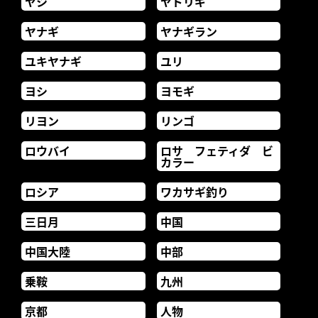
ヤシ
ヤドリギ
ヤナギ
ヤナギラン
ユキヤナギ
ユリ
ヨシ
ヨモギ
リヨン
リンゴ
ロウバイ
ロサ フェティダ ビ
カラー
ロシア
ワカサギ釣り
三日月
中国
中国大陸
中部
乗鞍
九州
京都
人物