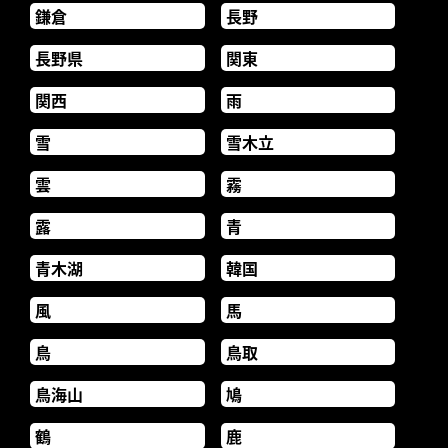
鎌倉
長野
長野県
関東
関西
雨
雪
雪木立
雲
霧
露
青
青木湖
韓国
風
馬
鳥
鳥取
鳥海山
鳩
鶴
鹿