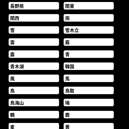
長野県
関東
関西
雨
雪
雪木立
雲
霧
露
青
青木湖
韓国
風
馬
鳥
鳥取
鳥海山
鳩
鶴
鹿
麦
黄