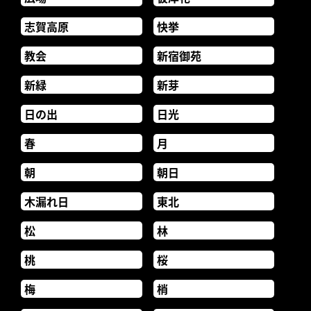
志賀高原
快挙
教会
新宿御苑
新緑
新芽
日の出
日光
春
月
朝
朝日
木漏れ日
東北
松
林
桃
桜
梅
梢