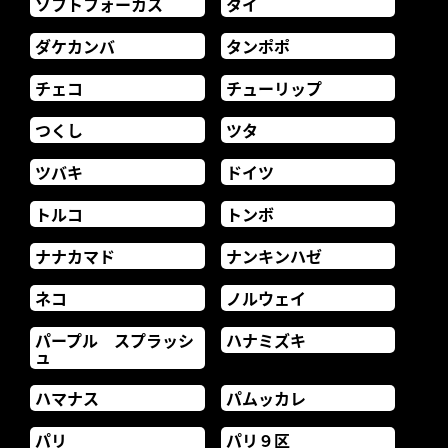
ソフトフォーカス
タイ
ダケカンバ
タンポポ
チェコ
チューリップ
つくし
ツタ
ツバキ
ドイツ
トルコ
トンボ
ナナカマド
ナンキンハゼ
ネコ
ノルウェイ
パープル スプラッシ
ハナミズキ
ュ
ハマナス
パムッカレ
パリ
パリ９区