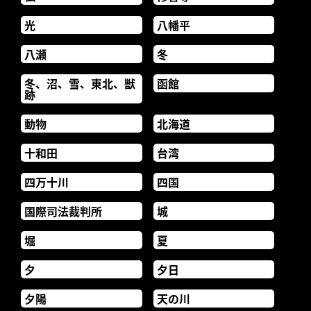
光
八幡平
八瀬
冬
冬、沼、雪、東北、獣
函館
跡
動物
北海道
十和田
台湾
四万十川
四国
国際司法裁判所
城
堀
夏
夕
夕日
夕陽
天の川