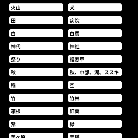
火山
犬
田
病院
白
白馬
神代
神社
祭り
福寿草
秋
秋、中部、湖、ススキ
稲
空
竹
竹林
箱根
紅葉
紫
緑
美ヶ原
美瑛