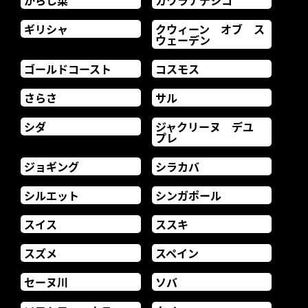
からし菜
カワラナデシコ
ギリシャ
クウィーン オブ ス
ウェーデン
ゴールドコースト
コスモス
さらさ
サル
シダ
ジャクリーヌ デユ
プレ
ジョギング
シラカバ
シルエット
シンガポール
スイス
ススキ
スズメ
スペイン
セーヌ川
ソバ