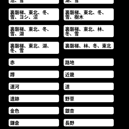
沼、雪
湖、雪
裏磐梯、東北、冬、
裏磐梯、東北、冬、
雪、ヨシ、沼
雪、樹木
裏磐梯、東北、冬、
裏磐梯、東北、林、
雪、湖
冬、雪
裏磐梯、東北、湖、
裏磐梯、林、冬、東北
冬、雪
赤
路地
蹲
近畿
運河
道
遺跡
野草
金色
銀杏
鎌倉
長野