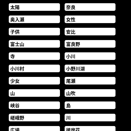
太陽
奈良
奥入瀬
女性
子供
安比
富士山
富良野
寺
小川
小川村
小野川湖
少女
尾瀬
山
山吹
峡谷
島
嵯峨野
川
広場
彼岸花