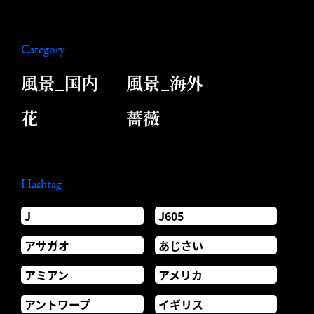
Category
風景_国内
風景_海外
花
薔薇
Hashtag
J
J605
アサガオ
あじさい
アミアン
アメリカ
アントワープ
イギリス