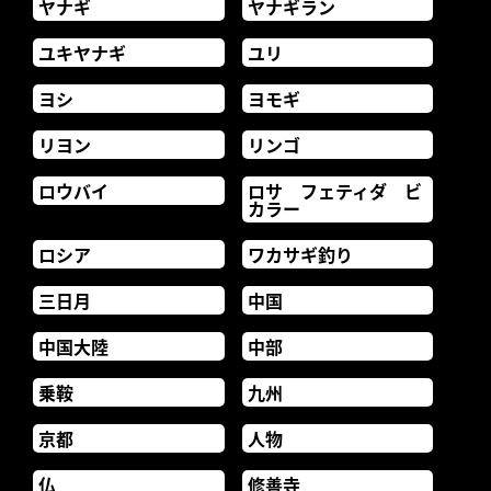
ヤナギ
ヤナギラン
ユキヤナギ
ユリ
ヨシ
ヨモギ
リヨン
リンゴ
ロウバイ
ロサ フェティダ ビ
カラー
ロシア
ワカサギ釣り
三日月
中国
中国大陸
中部
乗鞍
九州
京都
人物
仏
修善寺