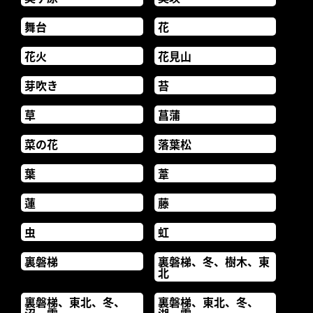
舞台
花
花火
花見山
芽吹き
苔
草
菖蒲
菜の花
落葉松
葉
葦
蓮
藤
虫
虹
裏磐梯
裏磐梯、冬、樹木、東
北
裏磐梯、東北、冬、
裏磐梯、東北、冬、