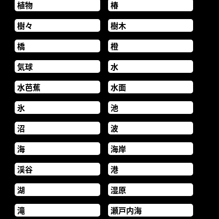
植物
椿
樹々
樹木
橋
橙
気球
水
水芭蕉
水面
氷
池
沼
波
海
海岸
渓谷
港
湖
湿原
滝
瀬戸内海