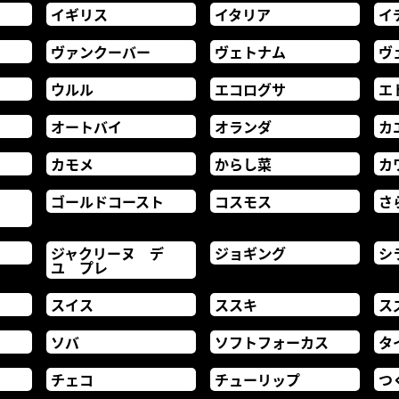
イギリス
イタリア
イ
ヴァンクーバー
ヴェトナム
ヴ
ウルル
エコログサ
エ
オートバイ
オランダ
カ
カモメ
からし菜
カ
ブ
ゴールドコースト
コスモス
さ
ジャクリーヌ デ
ジョギング
シ
ユ プレ
スイス
ススキ
ス
ソバ
ソフトフォーカス
タ
チェコ
チューリップ
つ