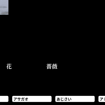
花
薔薇
アサガオ
あじさい
ア