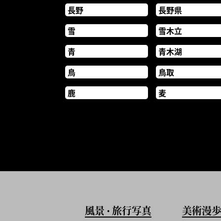
長野
長野県
雪
雪木立
青
青木湖
鳥
鳥取
鹿
麦
風景
旅行写真
美術漫
•