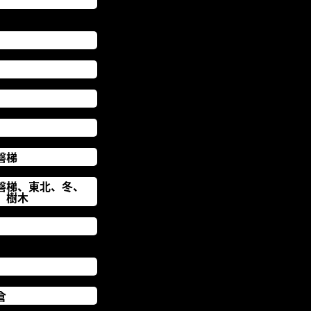
磐梯
磐梯、東北、冬、
、樹木
倉