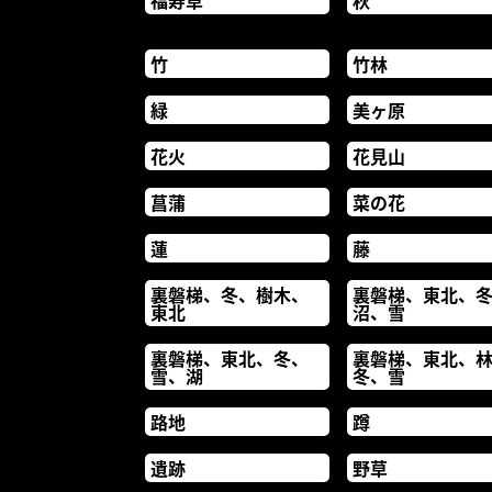
福寿草
秋
竹
竹林
緑
美ヶ原
花火
花見山
菖蒲
菜の花
蓮
藤
裏磐梯、冬、樹木、
裏磐梯、東北、
東北
沼、雪
裏磐梯、東北、冬、
裏磐梯、東北、
雪、湖
冬、雪
路地
蹲
遺跡
野草