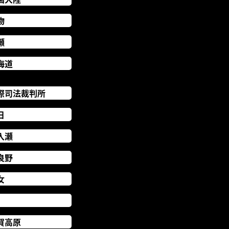
物
瀬
海道
際司法裁判所
日
入瀬
良野
女
賀高原