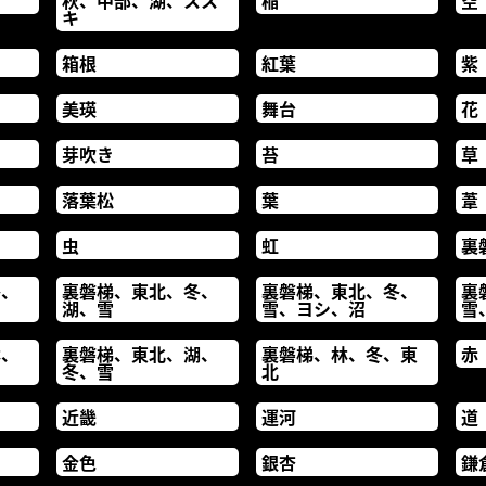
秋、中部、湖、スス
稲
空
キ
箱根
紅葉
紫
美瑛
舞台
花
芽吹き
苔
草
落葉松
葉
葦
虫
虹
裏
冬、
裏磐梯、東北、冬、
裏磐梯、東北、冬、
裏
湖、雪
雪、ヨシ、沼
雪
林、
裏磐梯、東北、湖、
裏磐梯、林、冬、東
赤
冬、雪
北
近畿
運河
道
金色
銀杏
鎌