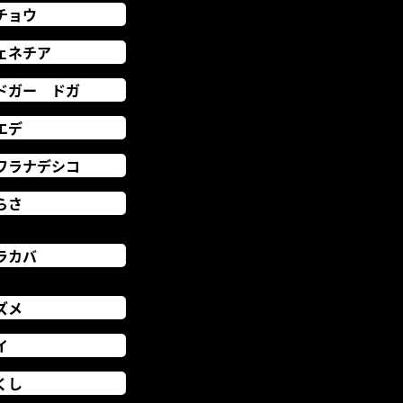
チョウ
ェネチア
ドガー ドガ
エデ
ワラナデシコ
らさ
ラカバ
ズメ
イ
くし