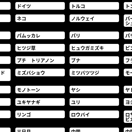
ドイツ
トルコ
ト
ネコ
ノルウェイ
パ
シ
パムッカレ
パリ
パ
ヒツジ草
ヒュウガミズキ
ピ
プチ トリアノン
ブナ
フ
ード
ミズバショウ
ミツバツツジ
モ
モノトーン
ヤシ
ヤ
ユキヤナギ
ユリ
ヨ
リンゴ
ロウバイ
ロ
ビ
三日月
中国
中