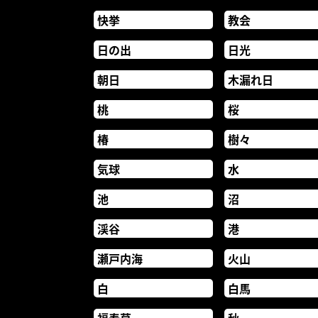
快挙
教会
日の出
日光
朝日
木漏れ日
桃
桜
椿
樹々
気球
水
池
沼
渓谷
港
瀬戸内海
火山
白
白馬