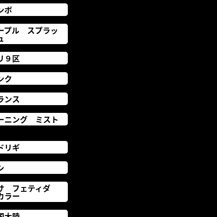
ンボ
ープル スプラッ
ュ
リ９区
ンク
ランス
ーニング ミスト
ドリギ
シ
サ フェティダ
カラー
国大陸