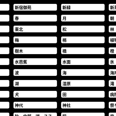
新宿御苑
新緑
新
春
月
朝
東北
松
林
梅
梢
植
樹木
橋
橙
水芭蕉
水面
氷
波
海
海
湖
湿原
滝
犬
田
病
神代
神社
祭