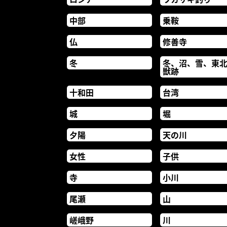
中部
乗鞍
仏
修善寺
冬
冬、沼、雪、東
獣跡
十和田
台湾
城
堀
夕陽
天の川
女性
子供
寺
小川
尾瀬
山
嵯峨野
川