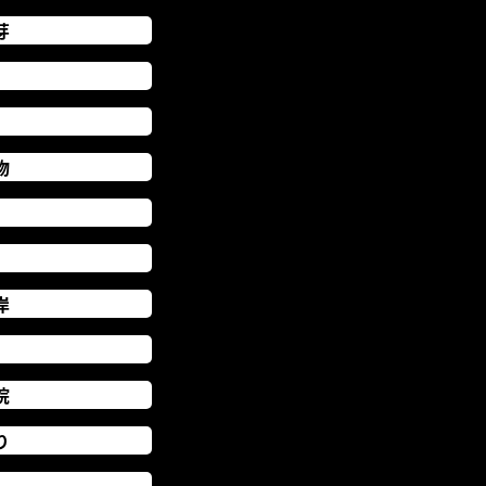
芽
物
岸
院
り