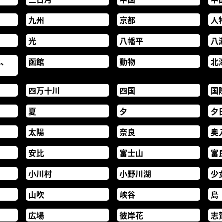
九州
京都
人
光
八幡平
八
北、
函館
動物
北
四万十川
四国
国
夏
夕
夕
太陽
奈良
奥
安比
富士山
富
小川村
小野川湖
少
山吹
峡谷
島
広場
彼岸花
志