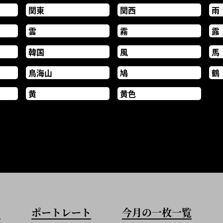
関東
関西
雨
雲
霧
露
韓国
風
馬
鳥海山
鳩
鶴
黄
黄色
歩
ポートレート
今月の一枚一覧