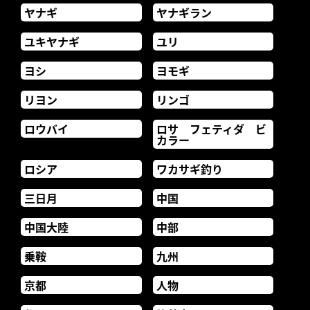
ヤナギ
ヤナギラン
ユキヤナギ
ユリ
ヨシ
ヨモギ
リヨン
リンゴ
ロウバイ
ロサ フェティダ ビ
カラー
ロシア
ワカサギ釣り
三日月
中国
中国大陸
中部
乗鞍
九州
京都
人物