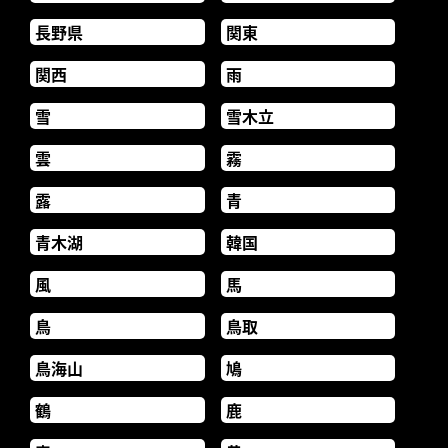
長野県
関東
関西
雨
雪
雪木立
雲
霧
露
青
青木湖
韓国
風
馬
鳥
鳥取
鳥海山
鳩
鶴
鹿