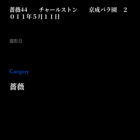
薔薇44 チャールストン 京成バラ園 ２
０１１年５月１１日
撮影日
Category
薔薇