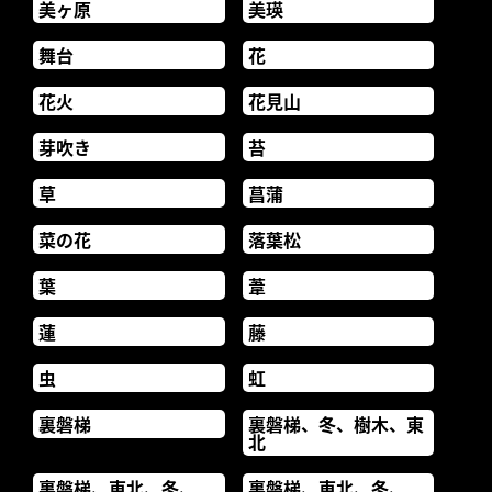
美ヶ原
美瑛
舞台
花
花火
花見山
芽吹き
苔
草
菖蒲
菜の花
落葉松
葉
葦
蓮
藤
虫
虹
裏磐梯
裏磐梯、冬、樹木、東
北
裏磐梯、東北、冬、
裏磐梯、東北、冬、