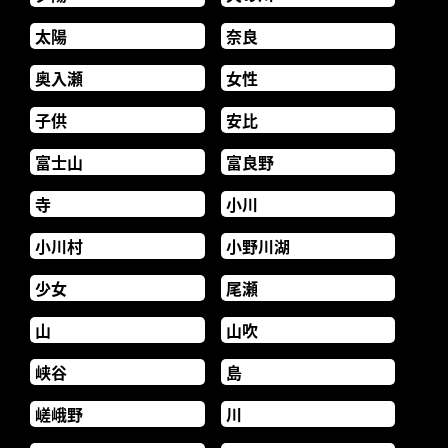
太陽
奈良
奥入瀬
女性
子供
安比
富士山
富良野
寺
小川
小川村
小野川湖
少女
尾瀬
山
山吹
峡谷
島
嵯峨野
川