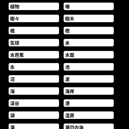
植物
椿
樹々
樹木
橋
橙
気球
水
水芭蕉
水面
氷
池
沼
波
海
海岸
渓谷
港
湖
湿原
滝
瀬戸内海