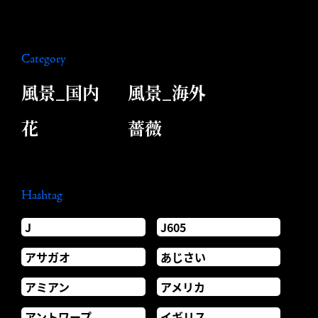
Category
風景_国内
風景_海外
花
薔薇
Hashtag
J
J605
アサガオ
あじさい
アミアン
アメリカ
アントワープ
イギリス