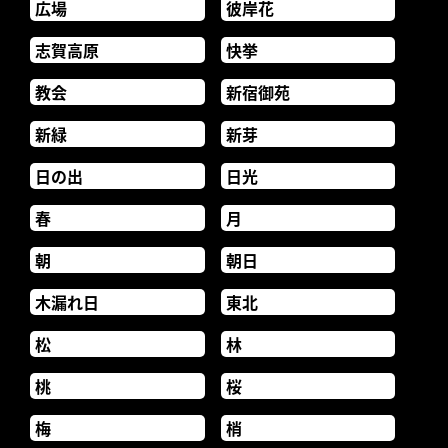
広場
彼岸花
志賀高原
快挙
教会
新宿御苑
新緑
新芽
日の出
日光
春
月
朝
朝日
木漏れ日
東北
松
林
桃
桜
梅
梢