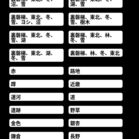
沼、雪
湖、雪
裏磐梯、東北、冬、
裏磐梯、東北、冬、
雪、ヨシ、沼
雪、樹木
裏磐梯、東北、冬、
裏磐梯、東北、林、
雪、湖
冬、雪
裏磐梯、東北、湖、
裏磐梯、林、冬、東北
冬、雪
赤
路地
蹲
近畿
運河
道
遺跡
野草
金色
銀杏
鎌倉
長野