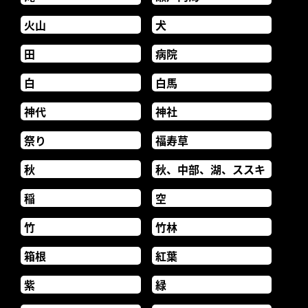
火山
犬
田
病院
白
白馬
神代
神社
祭り
福寿草
秋
秋、中部、湖、ススキ
稲
空
竹
竹林
箱根
紅葉
紫
緑