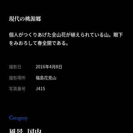
現代の桃源郷
個人がつくりあげた全山花が植えられている山。眼下
をみおろして春全開である。
撮影日
2016年4月8日
撮影場所
福島花見山
写真番号
J415
Category
風景_国内