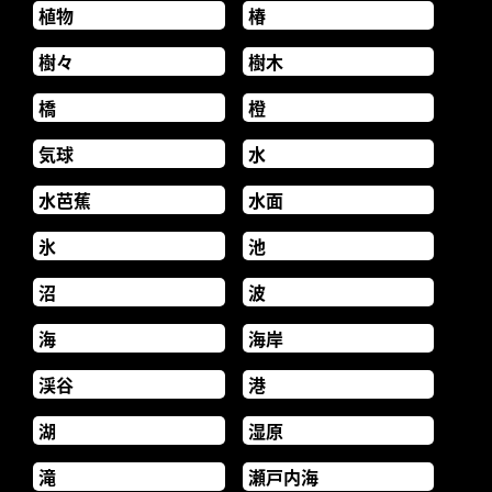
植物
椿
樹々
樹木
橋
橙
気球
水
水芭蕉
水面
氷
池
沼
波
海
海岸
渓谷
港
湖
湿原
滝
瀬戸内海