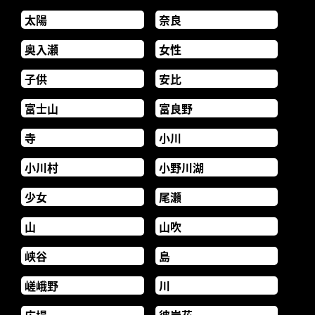
太陽
奈良
奥入瀬
女性
子供
安比
富士山
富良野
寺
小川
小川村
小野川湖
少女
尾瀬
山
山吹
峡谷
島
嵯峨野
川