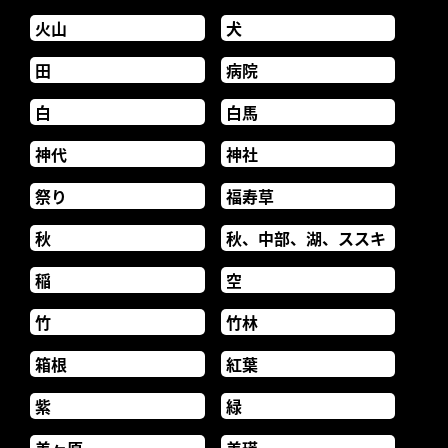
火山
犬
田
病院
白
白馬
神代
神社
祭り
福寿草
秋
秋、中部、湖、ススキ
稲
空
竹
竹林
箱根
紅葉
紫
緑