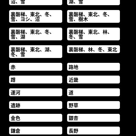
沼、雪
湖、雪
裏磐梯、東北、冬、
裏磐梯、東北、冬、
雪、ヨシ、沼
雪、樹木
裏磐梯、東北、冬、
裏磐梯、東北、林、
雪、湖
冬、雪
裏磐梯、東北、湖、
裏磐梯、林、冬、東北
冬、雪
赤
路地
蹲
近畿
運河
道
遺跡
野草
金色
銀杏
鎌倉
長野