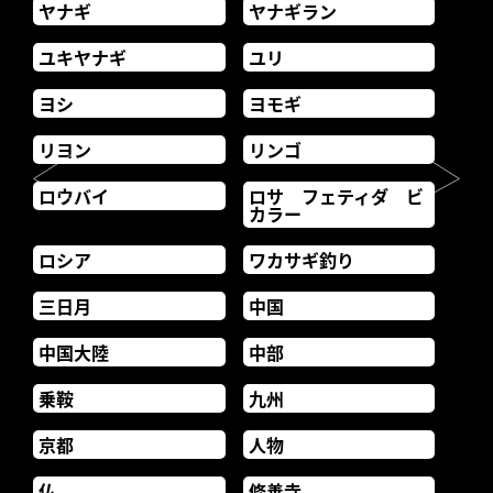
ヤナギ
ヤナギラン
ユキヤナギ
ユリ
ヨシ
ヨモギ
リヨン
リンゴ
ロウバイ
ロサ フェティダ ビ
カラー
ロシア
ワカサギ釣り
三日月
中国
中国大陸
中部
乗鞍
九州
京都
人物
仏
修善寺