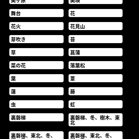
美ヶ原
美瑛
舞台
花
花火
花見山
芽吹き
苔
草
菖蒲
菜の花
落葉松
葉
葦
蓮
藤
虫
虹
裏磐梯
裏磐梯、冬、樹木、東
北
裏磐梯、東北、冬、
裏磐梯、東北、冬、