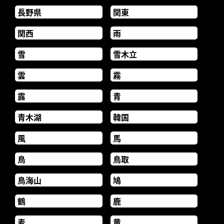
長野県
関東
関西
雨
雪
雪木立
雲
霧
露
青
青木湖
韓国
風
馬
鳥
鳥取
鳥海山
鳩
鶴
鹿
麦
黄