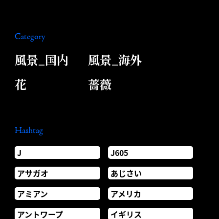
Category
風景_国内
風景_海外
花
薔薇
Hashtag
J
J605
アサガオ
あじさい
アミアン
アメリカ
アントワープ
イギリス