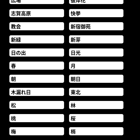
広場
彼岸花
志賀高原
快挙
教会
新宿御苑
新緑
新芽
日の出
日光
春
月
朝
朝日
木漏れ日
東北
松
林
桃
桜
梅
梢