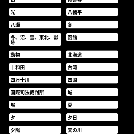
光
八幡平
八瀬
冬
冬、沼、雪、東北、獣
函館
跡
動物
北海道
十和田
台湾
四万十川
四国
国際司法裁判所
城
堀
夏
夕
夕日
夕陽
天の川