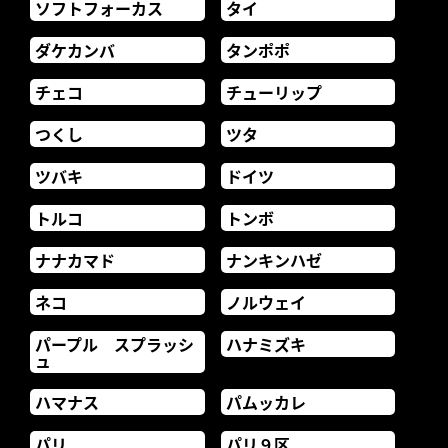
ソフトフォーカス
タイ
ダケカンバ
タンポポ
チェコ
チューリップ
つくし
ツタ
ツバキ
ドイツ
トルコ
トンボ
ナナカマド
ナンキンハゼ
ネコ
ノルウェイ
パープル スプラッシ
ハナミズキ
ュ
ハマナス
パムッカレ
パリ
パリ９区