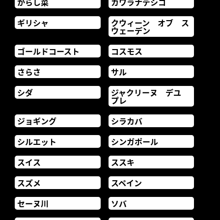
からし菜
カワラナデシコ
ギリシャ
クウィーン オブ ス
ウェーデン
ゴールドコースト
コスモス
さらさ
サル
シダ
ジャクリーヌ デユ
プレ
ジョギング
シラカバ
シルエット
シンガポール
スイス
ススキ
スズメ
スペイン
セーヌ川
ソバ