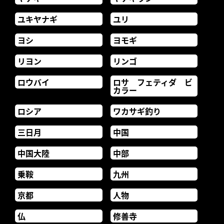
ユキヤナギ
ユリ
ヨシ
ヨモギ
リヨン
リンゴ
ロウバイ
ロサ フェティダ ビ
カラー
ロシア
ワカサギ釣り
三日月
中国
中国大陸
中部
乗鞍
九州
京都
人物
仏
修善寺