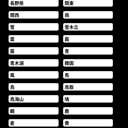
長野県
関東
関西
雨
雪
雪木立
雲
霧
露
青
青木湖
韓国
風
馬
鳥
鳥取
鳥海山
鳩
鶴
鹿
麦
黄