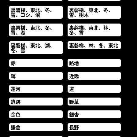
裏磐梯、東北、冬、
裏磐梯、東北、冬、
雪、ヨシ、沼
雪、樹木
裏磐梯、東北、冬、
裏磐梯、東北、林、
雪、湖
冬、雪
裏磐梯、東北、湖、
裏磐梯、林、冬、東北
冬、雪
赤
路地
蹲
近畿
運河
道
遺跡
野草
金色
銀杏
鎌倉
長野