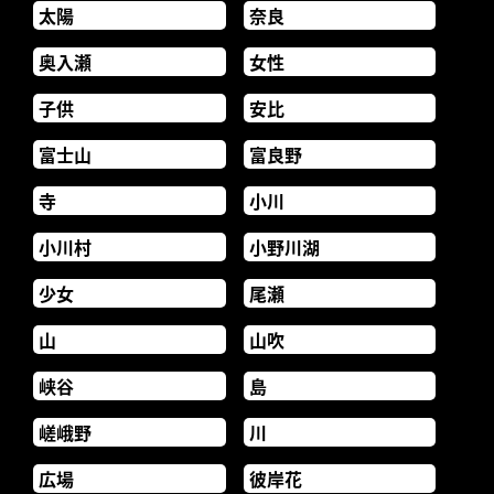
太陽
奈良
奥入瀬
女性
子供
安比
富士山
富良野
寺
小川
小川村
小野川湖
少女
尾瀬
山
山吹
峡谷
島
嵯峨野
川
広場
彼岸花