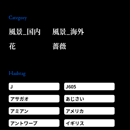
Category
風景_国内
風景_海外
花
薔薇
Hashtag
J
J605
アサガオ
あじさい
アミアン
アメリカ
アントワープ
イギリス