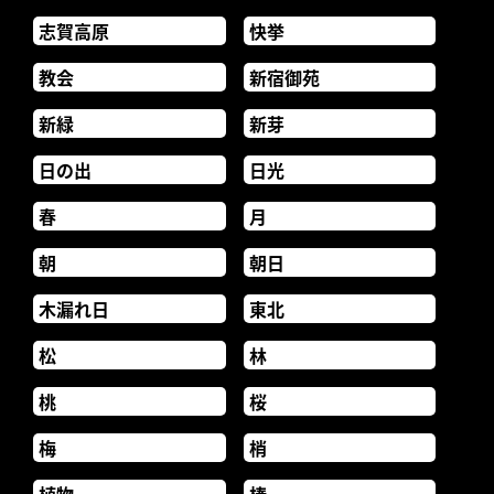
志賀高原
快挙
教会
新宿御苑
新緑
新芽
日の出
日光
春
月
朝
朝日
木漏れ日
東北
松
林
桃
桜
梅
梢
植物
椿