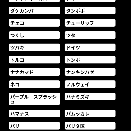
ダケカンバ
タンポポ
チェコ
チューリップ
つくし
ツタ
ツバキ
ドイツ
トルコ
トンボ
ナナカマド
ナンキンハゼ
ネコ
ノルウェイ
パープル スプラッシ
ハナミズキ
ュ
ハマナス
パムッカレ
パリ
パリ９区