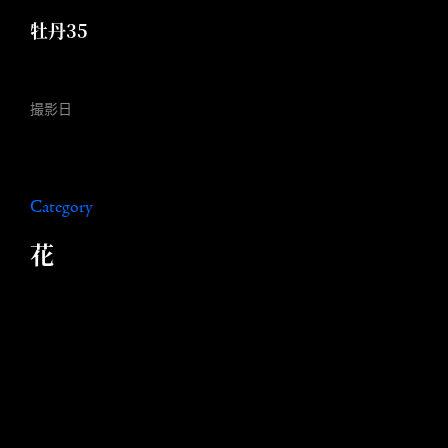
牡丹35
撮影日
Category
花