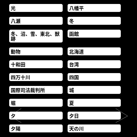
光
八幡平
八瀬
冬
冬、沼、雪、東北、獣
函館
跡
動物
北海道
十和田
台湾
四万十川
四国
国際司法裁判所
城
堀
夏
夕
夕日
夕陽
天の川