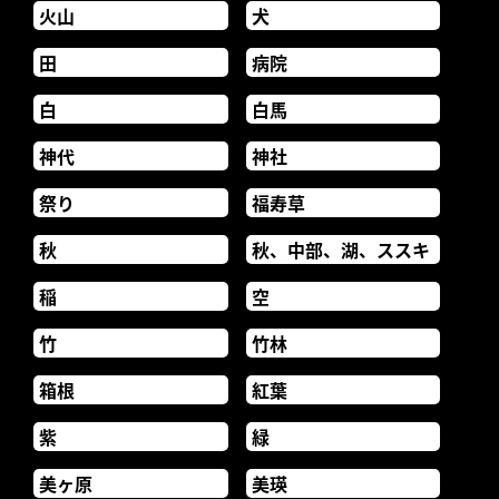
火山
犬
田
病院
白
白馬
神代
神社
祭り
福寿草
秋
秋、中部、湖、ススキ
稲
空
竹
竹林
箱根
紅葉
紫
緑
美ヶ原
美瑛