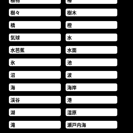
樹々
樹木
橋
橙
気球
水
水芭蕉
水面
氷
池
沼
波
海
海岸
渓谷
港
湖
湿原
滝
瀬戸内海