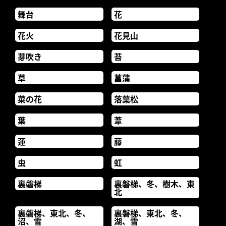
舞台
花
花火
花見山
芽吹き
苔
草
菖蒲
菜の花
落葉松
葉
葦
蓮
藤
虫
虹
裏磐梯
裏磐梯、冬、樹木、東
北
裏磐梯、東北、冬、
裏磐梯、東北、冬、
沼、雪
湖、雪