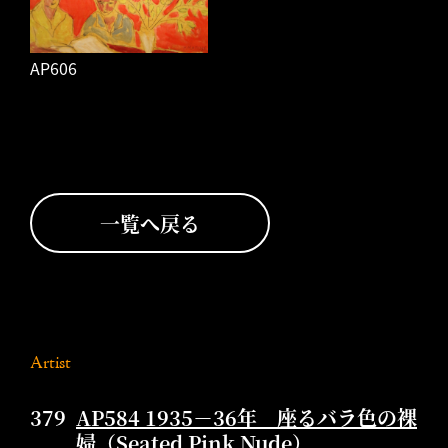
AP606
一覧へ戻る
Artist
379
AP584 1935－36年 座るバラ色の裸
婦（Seated Pink Nude）