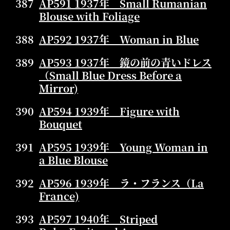
387
AP591 1937年 Small Rumanian
Blouse with Foliage
388
AP592 1937年 Woman in Blue
389
AP593 1937年 鏡の前の青いドレス
（Small Blue Dress Before a
Mirror)
390
AP594 1939年 Figure with
Bouquet
391
AP595 1939年 Young Woman in
a Blue Blouse
392
AP596 1939年 ラ・フランス（La
France)
393
AP597 1940年 Striped