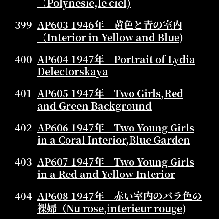
（Polynesie,le ciel)
399
AP603 1946年 黄色と青の室内
（Interior in Yellow and Blue)
400
AP604 1947年 Portrait of Lydia
Delectorskaya
401
AP605 1947年 Two Girls,Red
and Green Background
402
AP606 1947年 Two Young Girls
in a Coral Interior,Blue Garden
403
AP607 1947年 Two Young Girls
in a Red and Yellow Interior
404
AP608 1947年 赤い室内のバラ色の
裸婦（Nu rose,interieur rouge)