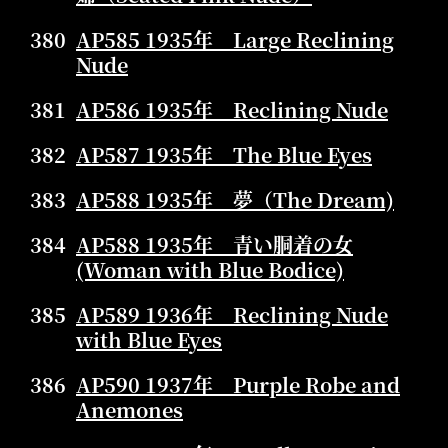
380
AP585 1935年 Large Reclining
Nude
381
AP586 1935年 Reclining Nude
382
AP587 1935年 The Blue Eyes
383
AP588 1935年 夢（The Dream)
384
AP588 1935年 青い胴着の女
(Woman with Blue Bodice)
385
AP589 1936年 Reclining Nude
with Blue Eyes
386
AP590 1937年 Purple Robe and
Anemones