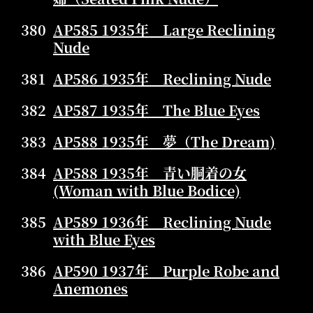
380
AP585 1935年 Large Reclining
Nude
381
AP586 1935年 Reclining Nude
382
AP587 1935年 The Blue Eyes
383
AP588 1935年 夢（The Dream)
384
AP588 1935年 青い胴着の女
(Woman with Blue Bodice)
385
AP589 1936年 Reclining Nude
with Blue Eyes
386
AP590 1937年 Purple Robe and
Anemones