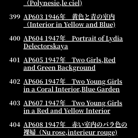
（Polynesie,le ciel)
399
AP603 1946年 黄色と青の室内
（Interior in Yellow and Blue)
400
AP604 1947年 Portrait of Lydia
Delectorskaya
401
AP605 1947年 Two Girls,Red
and Green Background
402
AP606 1947年 Two Young Girls
in a Coral Interior,Blue Garden
403
AP607 1947年 Two Young Girls
in a Red and Yellow Interior
404
AP608 1947年 赤い室内のバラ色の
裸婦（Nu rose,interieur rouge)