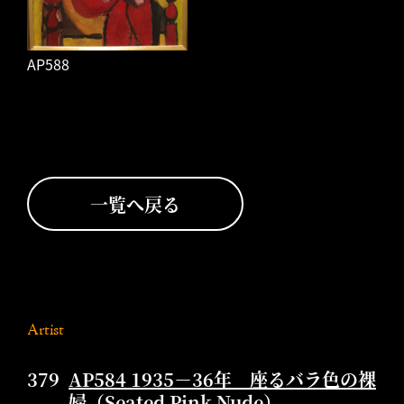
AP588
一覧へ戻る
Artist
379
AP584 1935－36年 座るバラ色の裸
婦（Seated Pink Nude）