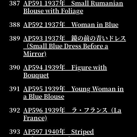
387
AP591 1937年 Small Rumanian
Blouse with Foliage
388
AP592 1937年 Woman in Blue
389
AP593 1937年 鏡の前の青いドレス
（Small Blue Dress Before a
Mirror)
390
AP594 1939年 Figure with
Bouquet
391
AP595 1939年 Young Woman in
a Blue Blouse
392
AP596 1939年 ラ・フランス（La
France)
393
AP597 1940年 Striped