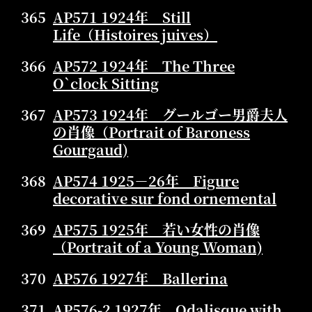
365
AP571 1924年 Still
Life（Histoires juives）
366
AP572 1924年 The Three
O`clock Sitting
367
AP573 1924年 グールゴー男爵夫人
の肖像（Portrait of Baroness
Gourgaud)
368
AP574 1925－26年 Figure
decorative sur fond ornemental
369
AP575 1925年 若い女性の肖像
（Portrait of a Young Woman)
370
AP576 1927年 Ballerina
371
AP576-2 1927年 Odalisque with