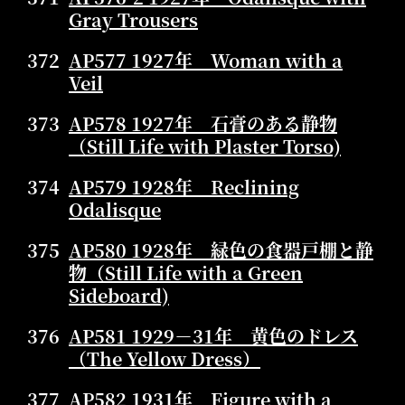
Gray Trousers
372
AP577 1927年 Woman with a
Veil
373
AP578 1927年 石膏のある静物
（Still Life with Plaster Torso)
374
AP579 1928年 Reclining
Odalisque
375
AP580 1928年 緑色の食器戸棚と静
物（Still Life with a Green
Sideboard)
376
AP581 1929－31年 黄色のドレス
（The Yellow Dress）
377
AP582 1931年 Figure with a