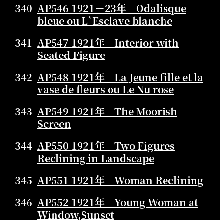
340
AP546 1921－23年 Odalisque
bleue ou L`Esclave blanche
341
AP547 1921年 Interior with
Seated Figure
342
AP548 1921年 La Jeune fille et la
vase de fleurs ou Le Nu rose
343
AP549 1921年 The Moorish
Screen
344
AP550 1921年 Two Figures
Reclining in Landscape
345
AP551 1921年 Woman Reclining
346
AP552 1921年 Young Woman at
Window,Sunset