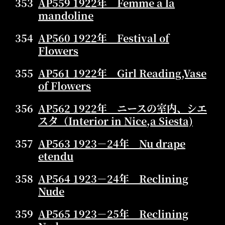
353
AP559 1922年 Femme a la
mandoline
354
AP560 1922年 Festival of
Flowers
355
AP561 1922年 Girl Reading,Vase
of Flowers
356
AP562 1922年 ニースの室内、シエ
スタ（Interior in Nice,a Siesta)
357
AP563 1923－24年 Nu drape
etendu
358
AP564 1923－24年 Reclining
Nude
359
AP565 1923－25年 Reclining