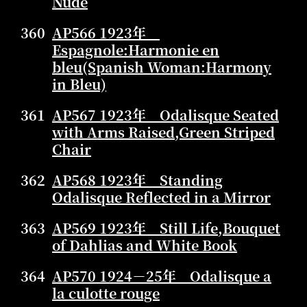
Nude
360
AP566 1923年
Espagnole:Harmonie en
bleu(Spanish Woman:Harmony
in Bleu)
361
AP567 1923年 Odalisque Seated
with Arms Raised,Green Striped
Chair
362
AP568 1923年 Standing
Odalisque Reflected in a Mirror
363
AP569 1923年 Still Life,Bouquet
of Dahlias and White Book
364
AP570 1924－25年 Odalisque a
la culotte rouge