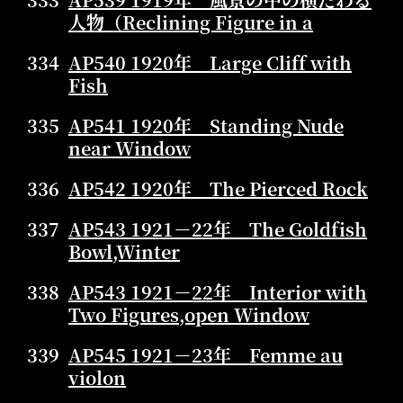
人物（Reclining Figure in a
334
AP540 1920年 Large Cliff with
Fish
335
AP541 1920年 Standing Nude
near Window
336
AP542 1920年 The Pierced Rock
337
AP543 1921－22年 The Goldfish
Bowl,Winter
338
AP543 1921－22年 Interior with
Two Figures,open Window
339
AP545 1921－23年 Femme au
violon