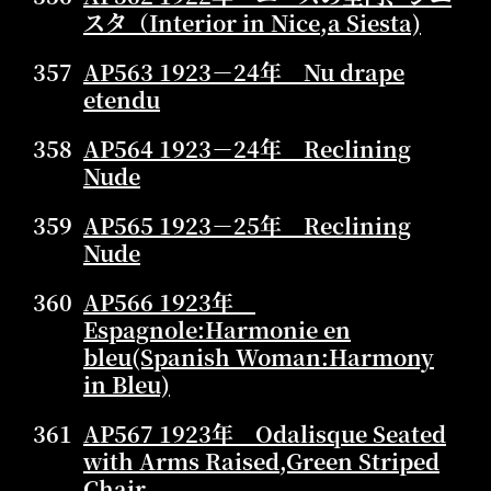
スタ（Interior in Nice,a Siesta)
357
AP563 1923－24年 Nu drape
etendu
358
AP564 1923－24年 Reclining
Nude
359
AP565 1923－25年 Reclining
Nude
360
AP566 1923年
Espagnole:Harmonie en
bleu(Spanish Woman:Harmony
in Bleu)
361
AP567 1923年 Odalisque Seated
with Arms Raised,Green Striped
Chair