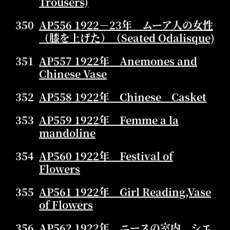
Trousers)
350
AP556 1922－23年 ムーア人の女性
（膝を上げた）（Seated Odalisque)
351
AP557 1922年 Anemones and
Chinese Vase
352
AP558 1922年 Chinese Casket
353
AP559 1922年 Femme a la
mandoline
354
AP560 1922年 Festival of
Flowers
355
AP561 1922年 Girl Reading,Vase
of Flowers
356
AP562 1922年 ニースの室内、シエ