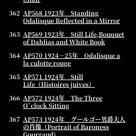
362
AP568 1923年 Standing
Odalisque Reflected in a Mirror
363
AP569 1923年 Still Life,Bouquet
of Dahlias and White Book
364
AP570 1924－25年 Odalisque a
la culotte rouge
365
AP571 1924年 Still
Life（Histoires juives）
366
AP572 1924年 The Three
O`clock Sitting
367
AP573 1924年 グールゴー男爵夫人
の肖像（Portrait of Baroness
Gourgaud)