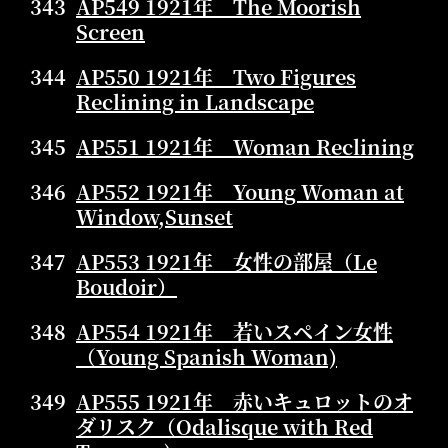
343
AP549 1921年 The Moorish
Screen
344
AP550 1921年 Two Figures
Reclining in Landscape
345
AP551 1921年 Woman Reclining
346
AP552 1921年 Young Woman at
Window,Sunset
347
AP553 1921年 女性の部屋（Le
Boudoir）
348
AP554 1921年 若いスペイン女性
（Young Spanish Woman)
349
AP555 1921年 赤いキュロットのオ
ダリスク（Odalisque with Red