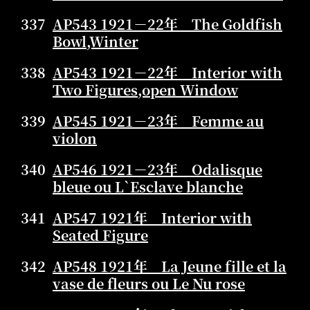
337
AP543 1921－22年 The Goldfish
Bowl,Winter
338
AP543 1921－22年 Interior with
Two Figures,open Window
339
AP545 1921－23年 Femme au
violon
340
AP546 1921－23年 Odalisque
bleue ou L`Esclave blanche
341
AP547 1921年 Interior with
Seated Figure
342
AP548 1921年 La Jeune fille et la
vase de fleurs ou Le Nu rose