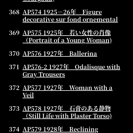
368
AP574 1925－26年 Figure
decorative sur fond ornemental
369
AP575 1925年 若い女性の肖像
（Portrait of a Young Woman)
370
AP576 1927年 Ballerina
371
AP576-2 1927年 Odalisque with
Gray Trousers
372
AP577 1927年 Woman with a
Veil
373
AP578 1927年 石膏のある静物
（Still Life with Plaster Torso)
374
AP579 1928年 Reclining