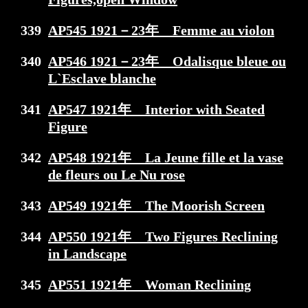
339
AP545 1921－23年 Femme au violon
340
AP546 1921－23年 Odalisque bleue ou
L`Esclave blanche
341
AP547 1921年 Interior with Seated
Figure
342
AP548 1921年 La Jeune fille et la vase
de fleurs ou Le Nu rose
343
AP549 1921年 The Moorish Screen
344
AP550 1921年 Two Figures Reclining
in Landscape
345
AP551 1921年 Woman Reclining