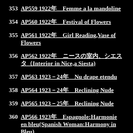
353
AP559 1922年 Femme a la mandoline
354
AP560 1922年 Festival of Flowers
355
AP561 1922年 Girl Reading,Vase of
Flowers
356
AP562 1922年 ニースの室内、シエス
タ（Interior in Nice,a Siesta)
357
AP563 1923－24年 Nu drape etendu
358
AP564 1923－24年 Reclining Nude
359
AP565 1923－25年 Reclining Nude
360
AP566 1923年 Espagnole:Harmonie
en bleu(Spanish Woman:Harmony in
Bleu)