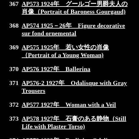
367
AP573 1924年 グールゴー男爵夫人の
肖像（Portrait of Baroness Gourgaud)
368
AP574 1925－26年 Figure decorative
sur fond ornemental
369
AP575 1925年 若い女性の肖像
（Portrait of a Young Woman)
370
AP576 1927年 Ballerina
371
AP576-2 1927年 Odalisque with Gray
Trousers
372
AP577 1927年 Woman with a Veil
373
AP578 1927年 石膏のある静物（Still
Life with Plaster Torso)