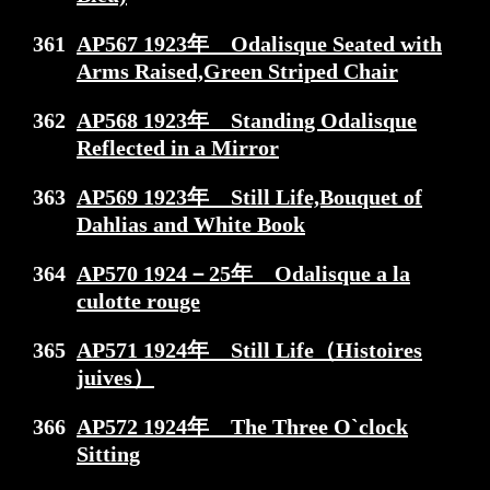
361
AP567 1923年 Odalisque Seated with
Arms Raised,Green Striped Chair
362
AP568 1923年 Standing Odalisque
Reflected in a Mirror
363
AP569 1923年 Still Life,Bouquet of
Dahlias and White Book
364
AP570 1924－25年 Odalisque a la
culotte rouge
365
AP571 1924年 Still Life（Histoires
juives）
366
AP572 1924年 The Three O`clock
Sitting